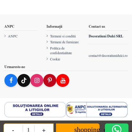
ANPC
Informații
Contact us
ANPC
Termeni si conditii
Decoratiuni Dulci SRL
Termeni de furnizare
Politica de
confidentialitate
contact@decoratiunidulci.ro
Cookie
Urmareste-ne
-
+
shopping_cart
Quantity