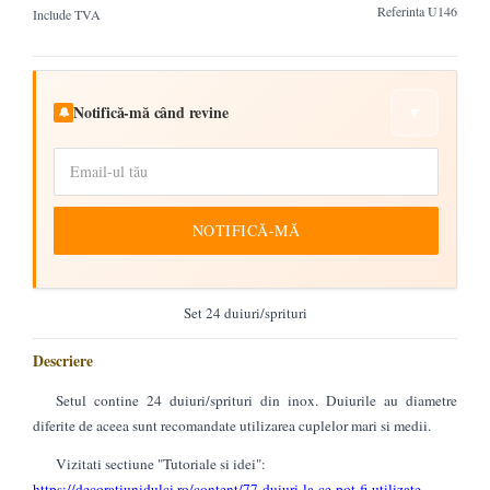
Referinta
U146
Include TVA
Notifică-mă când revine
▼
🔔
NOTIFICĂ-MĂ
Set 24 duiuri/sprituri
Descriere
Setul contine 24 duiuri/sprituri din inox. Duiurile au diametre
diferite de aceea sunt recomandate utilizarea cuplelor mari si medii.
Vizitati sectiune "Tutoriale si idei":
https://decoratiunidulci.ro/content/77-duiuri-la-ce-pot-fi-utilizate