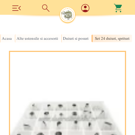
Acasa
Alte ustensile si accesorii
Duiuri si posuri
Set 24 duiuri, sprituri
›
›
›