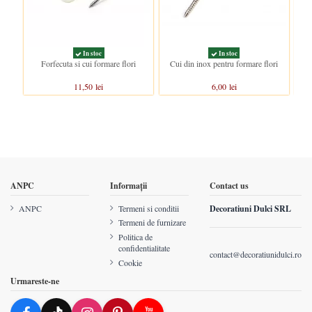
In stoc
In stoc
Forfecuta si cui formare flori
Cui din inox pentru formare flori
11,50 lei
6,00 lei
ANPC
Informații
Contact us
ANPC
Termeni si conditii
Decoratiuni Dulci SRL
Termeni de furnizare
Politica de
confidentialitate
contact@decoratiunidulci.ro
Cookie
Urmareste-ne