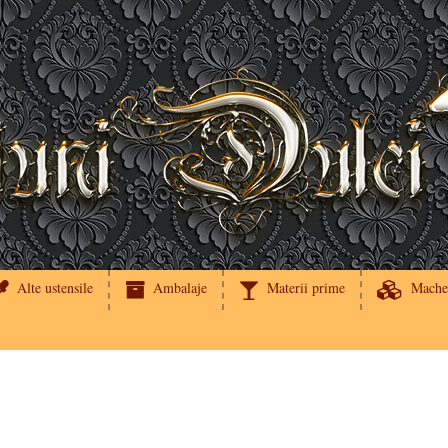
Alte ustensile
Ambalaje
Materii prime
Mache