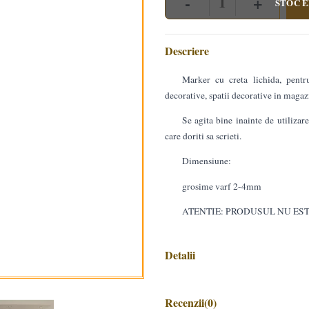
-
+
STOC E
Quantity
Descriere
Marker cu creta lichida, pentr
decorative, spatii decorative in maga
Se agita bine inainte de utilizar
care doriti sa scrieti.
Dimensiune:
grosime varf 2-4mm
ATENTIE: PRODUSUL NU EST
Detalii
Recenzii
(0)