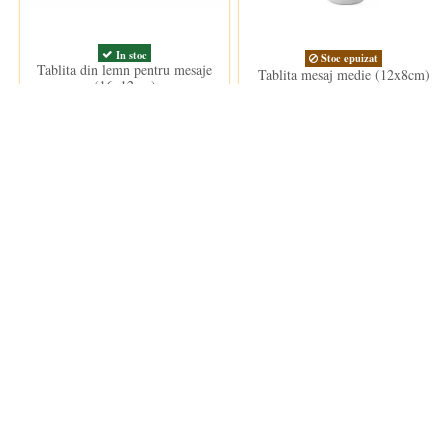
In stoc
Stoc epuizat
Tablita din lemn pentru mesaje
Tablita mesaj medie (12x8cm)
(16x12cm)
9,00 lei
9,00 lei
Clientii care au cumparat acest produs au mai cumparat si: