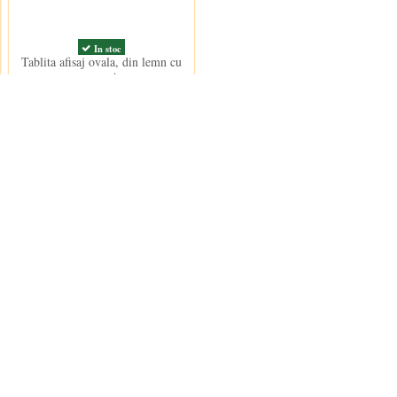
In stoc
Tablita afisaj ovala, din lemn cu
suport
17,50 lei