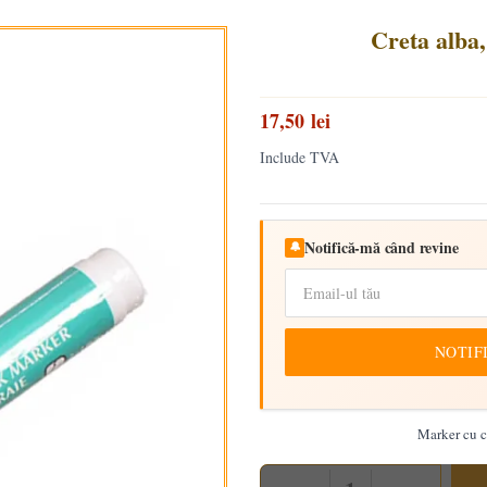
Creta alba,
17,50 lei
Include TVA
Notifică-mă când revine
🔔
NOTIF
Marker cu cr