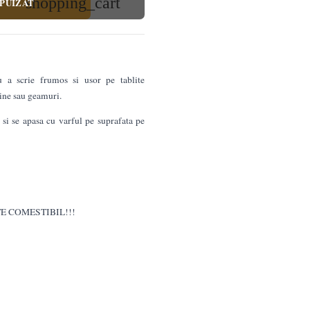
shopping_cart
PUIZAT
u a scrie frumos si usor pe tablite
zine sau geamuri.
e si se apasa cu varful pe suprafata pe
E COMESTIBIL!!!