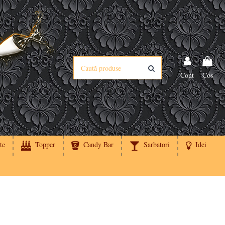
Cont
Cos
te
Topper
Candy Bar
Sarbatori
Idei