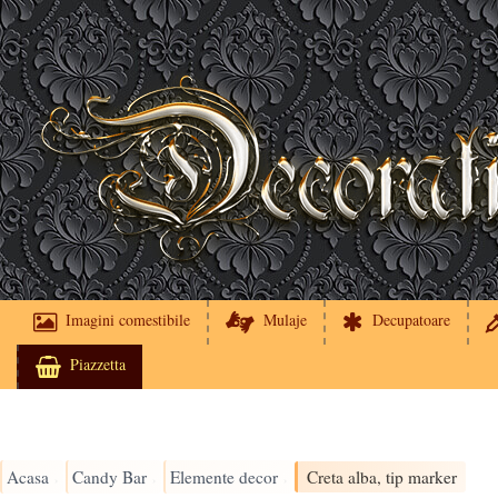
Imagini comestibile
Mulaje
Decupatoare
Piazzetta
Acasa
Candy Bar
Elemente decor
Creta alba, tip marker
›
›
›