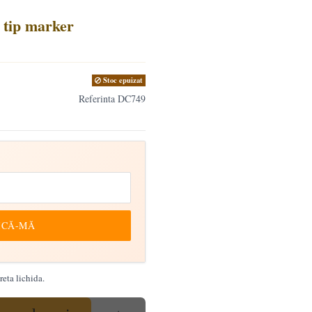
 tip marker
Stoc epuizat
Referinta
DC749
ICĂ-MĂ
eta lichida.