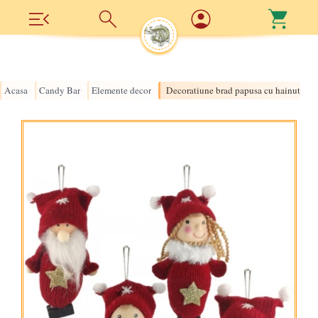
Acasa
Candy Bar
Elemente decor
Decoratiune brad papusa cu hainute tri
›
›
›