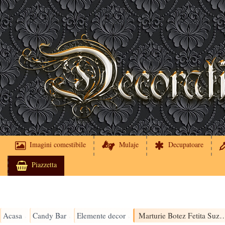
Imagini comestibile
Mulaje
Decupatoare
Piazzetta
Acasa
Candy Bar
Elemente decor
Marturie Botez Fetita Suzeta Acrilica r
›
›
›