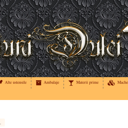
Alte ustensile
Ambalaje
Materii prime
Mache
oz fillable 8cm