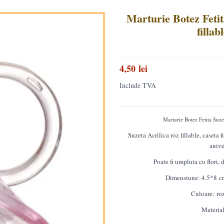
Marturie Botez Fetit
fillab
4,50 lei
Include TVA
Marturie Botez Fetita Suzet
Suzeta Acrilica roz fillable, caseta 
anive
Poate fi umpluta cu flori, d
Dimensiune: 4.5*8 cm
Culoare: roz
Material