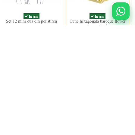
In stoc
In stoc
Set 12 mini oua din polistiren
Cutie hexagonala baroque flower
aurie, caseta 6cm
7,00 lei
7,00 lei
Urmareste-ne
nidulci.ro