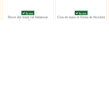
In stoc
In stoc
Decor din lemn cal balansoar
Ceas de masa in forma de bicicleta
decor alb rosu
91,00 lei
102,50 lei
Contact us
Decoratiuni Dulci SRL
 conditii
e furnizare
e confidentialitate
contact@decoratiu