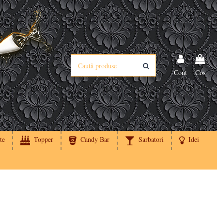
Cont
Cos
te
Topper
Candy Bar
Sarbatori
Idei