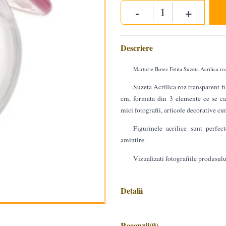
-
+
Quantity
Descriere
Marturie Botez Fetita Suzeta Acrilica ro
Suzeta Acrilica roz transparent f
cm, formata din 3 elemente ce se cap
mici fotografii, articole decorative cum
Figurinele acrilice sunt perfe
amintire.
Vizualizati fotografiile produsulu
Detalii
Recenzii
(0)