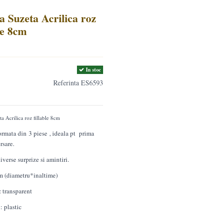
a Suzeta Acrilica roz
le 8cm
In stoc
Referinta
ES6593
a Acrilica roz fillable 8cm
formata din 3 piese , ideala pt prima
rsare.
iverse surprize si amintiri.
 (diametru*inaltime)
 transparent
: plastic