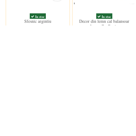
In stoc
In stoc
Sfesnic argintiu
Decor din lemn cal balansoar
decor alb albastru
60,00 lei
91,00 lei
ANPC
Informații
ANPC
Termeni si
Termeni d
Politica d
Cookie