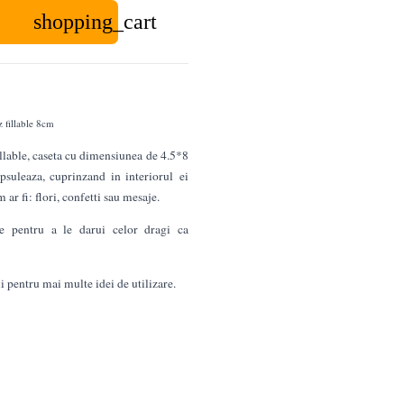
shopping_cart
z fillable 8cm
illable, caseta cu dimensiunea de 4.5*8
suleaza, cuprinzand in interiorul ei
 ar fi: flori, confetti sau mesaje.
cte pentru a le darui celor dragi ca
i pentru mai multe idei de utilizare.