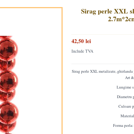
Sirag perle XXL sh
2.7m*2cm
42,50 lei
Include TVA
Sirag perle XXL metalizate, ghirlanda 
Art &
Lungime s
Diametru p
Culoare p
Material
Forma perla: 