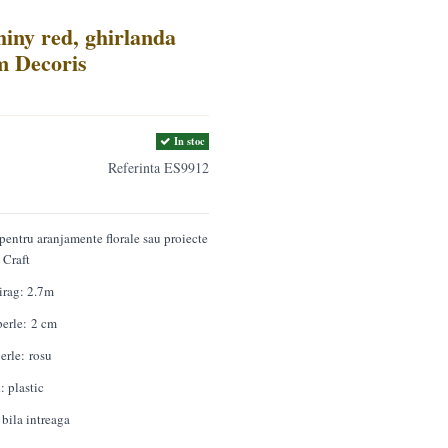
iny red, ghirlanda
 Decoris
In stoc
Referinta
ES9912
pentru aranjamente florale sau proiecte
 Craft
irag: 2.7m
erle: 2 cm
erle: rosu
: plastic
bila intreaga