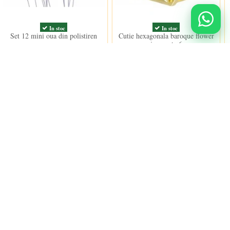
In stoc
In stoc
Set 12 mini oua din polistiren
Cutie hexagonala baroque flower
aurie, caseta 6cm
7,00 lei
7,00 lei
Urmareste-ne
nidulci.ro