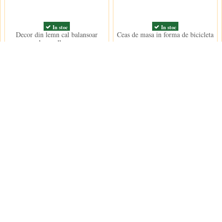
In stoc
In stoc
Decor din lemn cal balansoar
Ceas de masa in forma de bicicleta
decor alb rosu
91,00 lei
102,50 lei
Contact us
Decoratiuni Dulci SRL
 conditii
e furnizare
e confidentialitate
contact@decoratiu