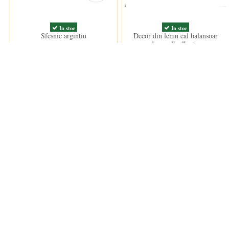
In stoc
In stoc
Sfesnic argintiu
Decor din lemn cal balansoar
decor alb albastru
60,00 lei
91,00 lei
ANPC
Informații
ANPC
Termeni si
Termeni d
Politica d
Cookie