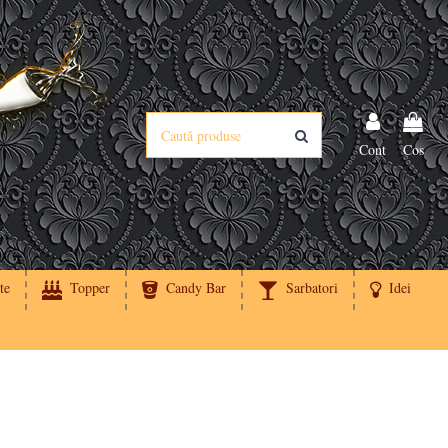
Cont
Cos
te
Topper
Candy Bar
Sarbatori
Idei