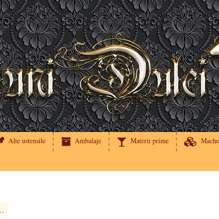
Alte ustensile
Ambalaje
Materii prime
Mache
d, ghirlanda 2.7m*2cm Decoris