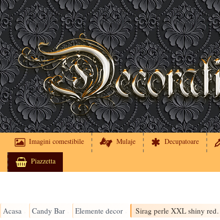
Imagini comestibile
Mulaje
Decupatoare
Piazzetta
Acasa
Candy Bar
Elemente decor
Sirag perle XXL shiny re
›
›
›