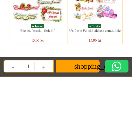
In stoc
In stoc
Etichete ''craciun fericit!"
Un Paste Fericit! etichete comestibile
Etic
15,00 lei
15,00 lei
Clientii care au cumparat acest produs au mai cumparat si:
-
+
shopping_cart
Quantity