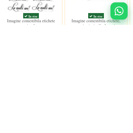
In stoc
In stoc
Imagine comestibila etichete
Imagine comestibila etichete,
simple
pentru torturile de mot
15,00 lei
15,00 lei
Urmareste-ne
nidulci.ro