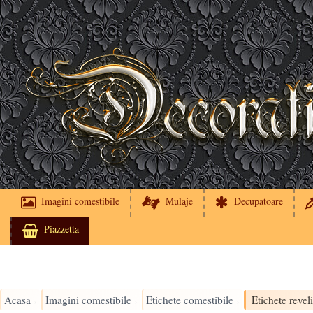
Imagini comestibile
Mulaje
Decupatoare
Piazzetta
Acasa
Imagini comestibile
Etichete comestibile
›
›
›