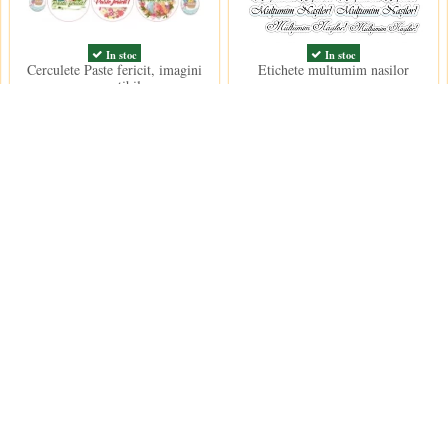
In stoc
In stoc
Cerculete Paste fericit, imagini
Etichete multumim nasilor
comestibila
15,00 lei
15,00 lei
Contact us
Decoratiuni Dulci SRL
 conditii
e furnizare
e confidentialitate
contact@decoratiu