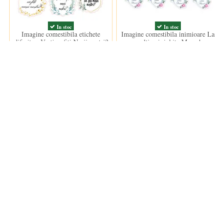
In stoc
In stoc
Imagine comestibila etichete
Imagine comestibila inimioare La
diferite - Vreti sa fiti Nasii nostri?
multi ani, iubita Mama!
15,00 lei
15,00 lei
ANPC
Informații
ANPC
Termeni si
Termeni d
Politica d
Cookie