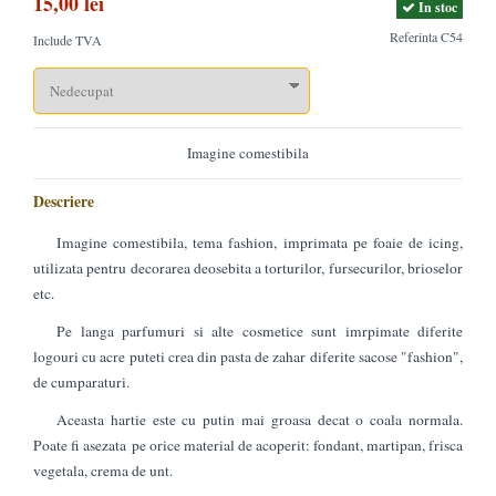
15,00 lei
In stoc
Referinta
C54
Include TVA
Imagine comestibila
Descriere
Imagine comestibila, tema fashion, imprimata pe foaie de icing,
utilizata pentru decorarea deosebita a torturilor, fursecurilor, brioselor
etc.
Pe langa parfumuri si alte cosmetice sunt imrpimate diferite
logouri cu acre puteti crea din pasta de zahar diferite sacose "fashion",
de cumparaturi.
Aceasta hartie este cu putin mai groasa decat o coala normala.
Poate fi asezata pe orice material de acoperit: fondant, martipan, frisca
vegetala, crema de unt.