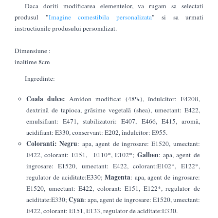
Daca doriti modificarea elementelor, va rugam sa selectati
produsul "
Imagine comestibila personalizata
" si sa urmati
instructiunile produsului personalizat.
Dimensiune :
inaltime 8cm
Ingredinte:
Coala dulce:
Amidon modificat (48%), îndulcitor: E420ii,
dextrină de tapioca, grăsime vegetală (shea), umectant: E422,
emulsifiant: E471, stabilizatori: E407, E466, E415, aromă,
acidifiant: E330, conservant: E202, îndulcitor: E955.
Coloranti:
Negru
: apa, agent de ingrosare: E1520, umectant:
Galben
E422, colorant: E151, E110*, E102*;
: apa, agent de
ingrosare: E1520, umectant: E422, colorant:E102*, E122*,
Magenta
regulator de aciditate:E330;
: apa, agent de ingrosare:
E1520, umectant: E422, colorant: E151, E122*, regulator de
Cyan
aciditate:E330;
: apa, agent de ingrosare: E1520, umectant:
E422, colorant: E151, E133, regulator de aciditate:E330.