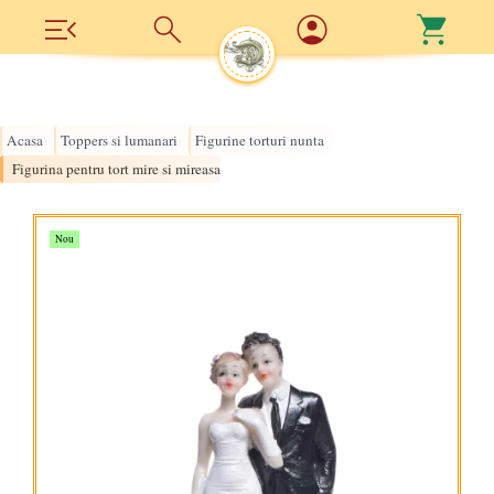
Acasa
Toppers si lumanari
Figurine torturi nunta
›
›
›
Figurina pentru tort mire si mireasa cu buchet
Nou