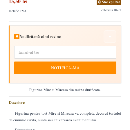
15,50 lei
Stoc epuizat
Referinta
B672
Include TVA
Notifică-mă când revine
▼
🔔
NOTIFICĂ-MĂ
Figurina Mire si Mireasa din rasina durificata.
Descriere
Figurina pentru tort Mire si Mireasa va completa decorul tortului
de cununie civila, nunta sau aniversarea evenimentului.
Dimensiune: