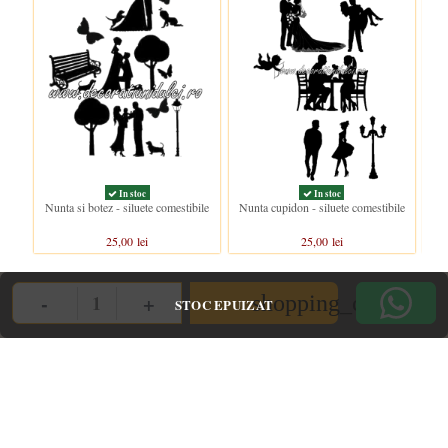
In stoc
In stoc
Nunta si botez - siluete comestibile
Nunta cupidon - siluete comestibile
25,00 lei
25,00 lei
-
+
shopping_cart
STOC EPUIZAT
Quantity
Clientii care au cumparat acest produs au mai cumparat si:
Nou