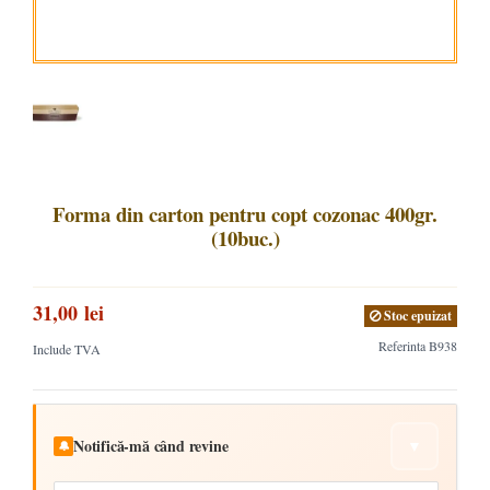
Forma din carton pentru copt cozonac 400gr.
(10buc.)
31,00 lei
Stoc epuizat
Referinta
B938
Include TVA
Notifică-mă când revine
▼
🔔