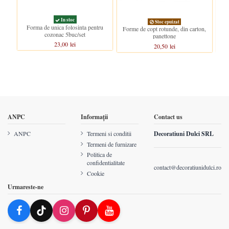
In stoc
Stoc epuizat
Forma de unica folosinta pentru
Forme de copt rotunde, din carton,
cozonac 5buc/set
panettone
23,00 lei
20,50 lei
ANPC
Informații
Contact us
ANPC
Termeni si conditii
Decoratiuni Dulci SRL
Termeni de furnizare
Politica de
confidentialitate
contact@decoratiunidulci.ro
Cookie
Urmareste-ne