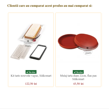
Clientii care au cumparat acest produs au mai cumparat si:
In stoc
In stoc
Kit tarte nouvelle vague, Silikomart
Mulaj tarta diam 22cm, flan pan
F
Silikomart
122,50 lei
43,50 lei