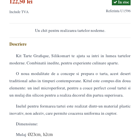
122,50 lei
In stoc
Referinta
U1596
Include TVA
Un chit pentru realizarea tartelor noderne.
Descriere
Kit Tarte Grafique, Silikomart te ajuta sa intri in lumea tartelor
moderne. Combinatii inedite, pentru experiente culinare aparte.
O noua modalitate de a concepe si prepara o tarta, acest desert
traditional adus in timpuri contemporane. Kitul este compus din doua
elemente: un inel microperforat, pentru a coace perfect cosul tartei si
un mulaj din silicon pentru a realiza decorul din partea superioara.
Inelul pentru formarea tartei este realizat dintr-un material plastic
inovativ, non adeziv, care permite coacerea uniforma in cuptor.
Dimensiune:
Mulaj
Ø23cm, h2cm