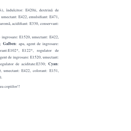
, îndulcitor: E420ii, dextrină de
, umectant: E422, emulsifiant: E471,
 aromă, acidifiant: E330, conservant:
e ingrosare: E1520, umectant: E422,
Galben
*;
: apa, agent de ingrosare:
rant:E102*, E122*, regulator de
 agent de ingrosare: E1520, umectant:
Cyan
regulator de aciditate:E330;
:
0, umectant: E422, colorant: E151,
0.
tea copiilor!!