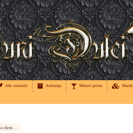
Alte ustensile
Ambalaje
Materii prime
Mache
Imagine comestibila elemente FCSB