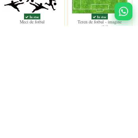
In stoc
In stoc
Meci de fotbal
Teren de fotbal - imagine
comestibila
15,00 lei
15,00 lei