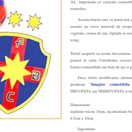
A4, imprimata cu cerneala comestibi
torturilor.
Aceasta hartie este cu putin mai 
asezata pe orice material de acoperi
vegetala, crema de unt, lipindu-se uso
icing.
Tortul acoperit cu aceste decoratiuni 
pastrat in cutie. Umiditatea excesiv
hartiei comestibile sau bule de aer si
Daca dotiti modificarea eleme
Imagine comestibila 
produsul "
DECUPATA sau NEDECUPATA si urmati
Dimensiuni:
inaltime tricou 10cm, incaltaminte 6
6.5cm x 10cm
Ingredinte: