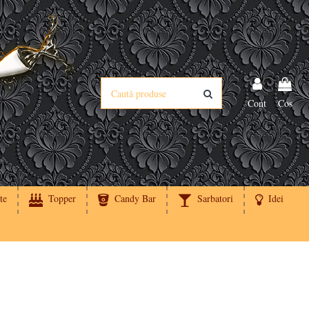
Cont
Cos
te
Topper
Candy Bar
Sarbatori
Idei