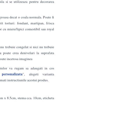
la si se utilizeaza pentru decorarea
groasa decat o coala normala. Poate fi
t torturi: fondant, martipan, frisca
r cu miere/lipici comestibil sau royal
nu trebuie congelat si nici nu trebuie
a poate crea denivelari la suprafata
 poate incetosa imaginea
ntelor va rugam sa adaugati in cos
personalizata
", alegeti varianta
 instructiunile acestui produs.
cm x 8.5cm, stema cca. 10cm, eticheta