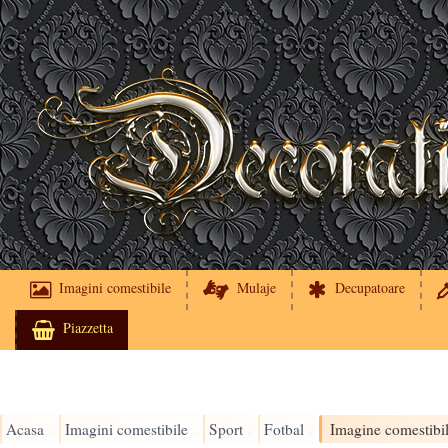
Imagini comestibile
Mulaje
Decupatoare
Piazzetta
Acasa
Imagini comestibile
Sport
Fotbal
›
›
›
›