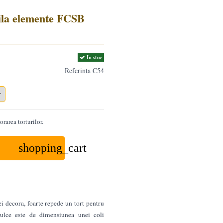
ila elemente FCSB
In stoc
Referinta
C54
rarea torturilor.
shopping_cart
i decora, foarte repede un tort pentru
dulce este de dimensiunea unei coli