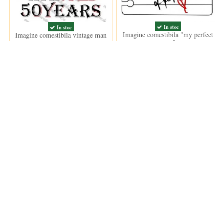
In stoc
In stoc
Imagine comestibila "my perfect
Imagine comestibila vintage man
man"
15,00 lei
15,00 lei
Clientii care au cumparat acest produs au mai cumparat si: