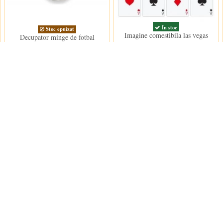
In stoc
Stoc epuizat
Imagine comestibila las vegas
Decupator minge de fotbal
15,00 lei
8,00 lei