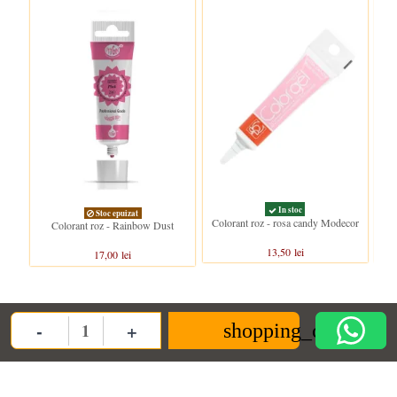
In stoc
Stoc epuizat
Colorant roz - rosa candy Modecor
Colo
Colorant roz - Rainbow Dust
13,50 lei
17,00 lei
-
+
Clientii care au cumparat acest produs au mai cumparat si:
shopping_cart
Quantity