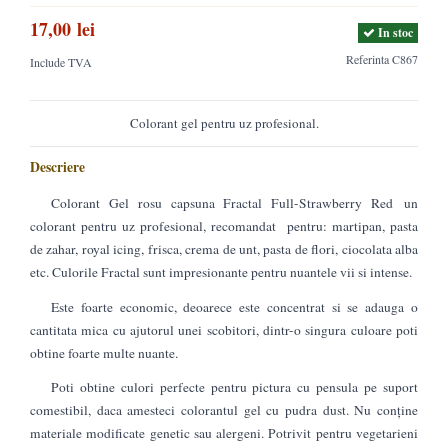
17,00 lei
In stoc
Referinta
C867
Include TVA
Colorant gel pentru uz profesional.
Descriere
Colorant Gel rosu capsuna Fractal Full-Strawberry Red un
colorant pentru uz profesional, recomandat pentru: martipan, pasta
de zahar, royal icing, frisca, crema de unt, pasta de flori, ciocolata alba
etc. Culorile Fractal sunt impresionante pentru nuantele vii si intense.
Este foarte economic, deoarece este concentrat si se adauga o
cantitata mica cu ajutorul unei scobitori, dintr-o singura culoare poti
obtine foarte multe nuante.
Poti obtine culori perfecte pentru pictura cu pensula pe suport
comestibil, daca amesteci colorantul gel cu pudra dust. Nu conține
materiale modificate genetic sau alergeni. Potrivit pentru vegetarieni