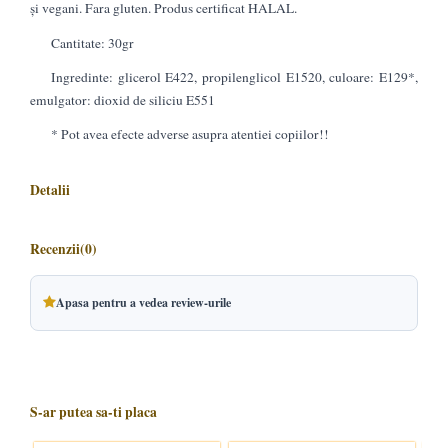
și vegani. Fara gluten. Produs certificat HALAL.
Cantitate: 30gr
Ingredinte: glicerol E422, propilenglicol E1520, culoare: E129*,
emulgator: dioxid de siliciu E551
* Pot avea efecte adverse asupra atentiei copiilor!!
Detalii
Recenzii
(0)
Apasa pentru a vedea review-urile
S-ar putea sa-ti placa