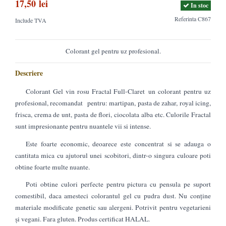
17,50 lei
In stoc
Referinta
C867
Include TVA
Colorant gel pentru uz profesional.
Descriere
Colorant Gel vin rosu Fractal Full-Claret un colorant pentru uz
profesional, recomandat pentru: martipan, pasta de zahar, royal icing,
frisca, crema de unt, pasta de flori, ciocolata alba etc. Culorile Fractal
sunt impresionante pentru nuantele vii si intense.
Este foarte economic, deoarece este concentrat si se adauga o
cantitata mica cu ajutorul unei scobitori, dintr-o singura culoare poti
obtine foarte multe nuante.
Poti obtine culori perfecte pentru pictura cu pensula pe suport
comestibil, daca amesteci colorantul gel cu pudra dust. Nu conține
materiale modificate genetic sau alergeni. Potrivit pentru vegetarieni
și vegani. Fara gluten. Produs certificat HALAL.