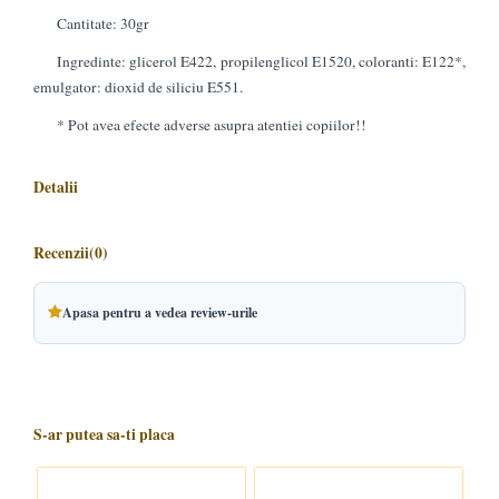
Cantitate: 30gr
Ingredinte: glicerol E422, propilenglicol E1520, coloranti: E122*,
emulgator: dioxid de siliciu E551.
* Pot avea efecte adverse asupra atentiei copiilor!!
Detalii
Recenzii
(0)
Apasa pentru a vedea review-urile
S-ar putea sa-ti placa