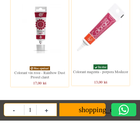
In stoc
Stoc epuizat
Colorant magenta - porpora Modecor
Colo
Colorant vin rosu - Rainbow Dust
Progel claret
13,00 lei
17,00 lei
-
+
Clientii care au cumparat acest produs au mai cumparat si:
shopping_cart
Quantity