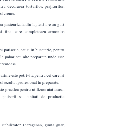
tru decorarea torturilor, prajiturilor,
si creme.
a pasteurizata din lapte si are un gust
 si fina, care completeaza armonios
si patiserie, cat si in bucatarie, pentru
 la pahar sau alte preparate unde este
 cremoasa.
ime este potrivita pentru cei care isi
si rezultat profesional in preparate.
te practica pentru utilizare atat acasa,
 patiserii sau unitati de productie
, stabilizator (caragenan, guma guar,