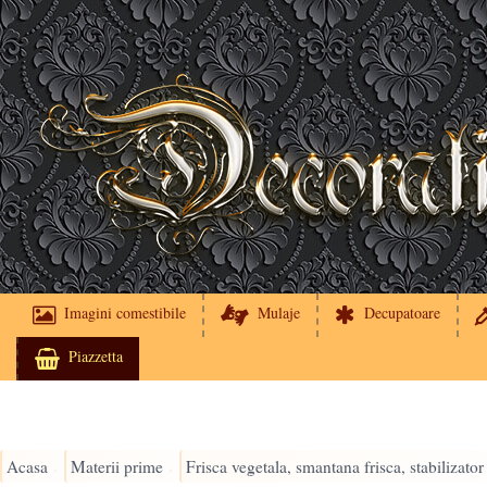
Imagini comestibile
Mulaje
Decupatoare
Piazzetta
Acasa
Materii prime
Frisca vegetala, smantana frisca, stabilizator
›
›