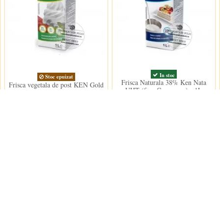
In stoc
Stoc epuizat
Frisca Naturala 38% Ken Nata
Frisca vegetala de post KEN Gold
UHT (fara Caragenan) - 1L
& Fresh (1L.)
35,50 lei
21,50 lei