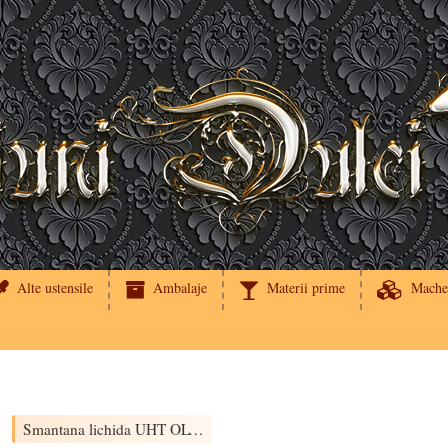
Alte ustensile
Ambalaje
Materii prime
Mache
Smantana lichida UHT OLYMPUS 35%
›