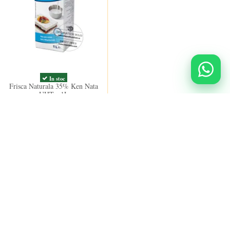
In stoc
Frisca Naturala 35% Ken Nata
UHT - 1L
34,00 lei