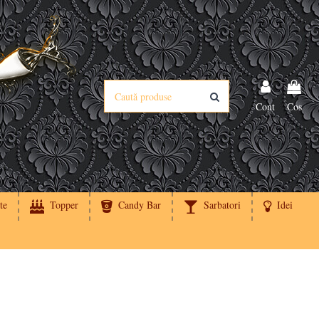
Cont
Cos
te
Topper
Candy Bar
Sarbatori
Idei