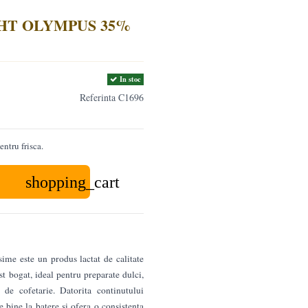
 UHT OLYMPUS 35%
In stoc
Referinta
C1696
ntru frisca.
shopping_cart
me este un produs lactat de calitate
t bogat, ideal pentru preparate dulci,
e de cofetarie. Datorita continutului
 bine la batere si ofera o consistenta