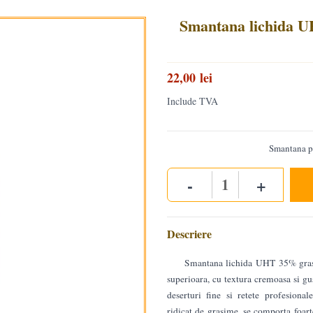
Smantana lichida
22,00 lei
Include TVA
Smantana pe
-
+
Quantity
Descriere
Smantana lichida UHT 35% grasi
superioara, cu textura cremoasa si gus
deserturi fine si retete profesional
ridicat de grasime, se comporta foarte