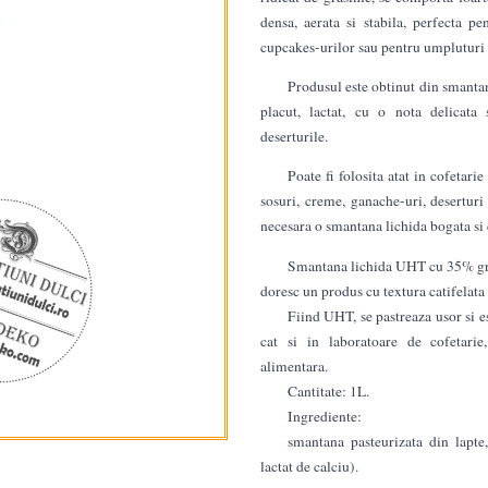
densa, aerata si stabila, perfecta pen
cupcakes-urilor sau pentru umpluturi 
Produsul este obtinut din smantan
placut, lactat, cu o nota delicata
deserturile.
Poate fi folosita atat in cofetarie 
sosuri, creme, ganache-uri, deserturi
necesara o smantana lichida bogata si
Smantana lichida UHT cu 35% gras
doresc un produs cu textura catifelata 
Fiind UHT, se pastreaza usor si es
cat si in laboratoare de cofetarie,
alimentara.
Cantitate: 1L.
Ingrediente:
smantana pasteurizata din lapte
lactat de calciu).