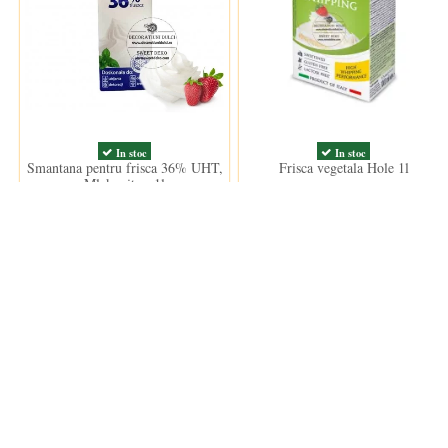
In stoc
In stoc
Smantana pentru frisca 36% UHT,
Frisca vegetala Hole 1l
Mlekovita - 1l
24,50 lei
18,50 lei
20,50 lei
Clientii care au cumparat acest produs au mai cumparat si: