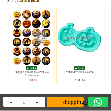
S-ar putea sa-ti placa
In stoc
In stoc
Imagine comestibila cerculete
Mulaj dovleac hallowen
Halloween
15,00 lei
37,00 lei
Clientii care au cumparat acest produs au mai cumparat si:
-
+
shopping_cart
Quantity