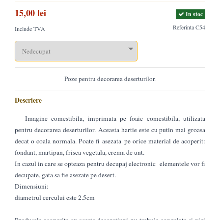
15,00 lei
In stoc
Referinta
C54
Include TVA
Poze pentru decorarea deserturilor.
Descriere
Imagine comestibila, imprimata pe foaie comestibila, utilizata
pentru decorarea deserturilor. Aceasta hartie este cu putin mai groasa
decat o coala normala. Poate fi asezata pe orice material de acoperit:
fondant, martipan, frisca vegetala, crema de unt.
In cazul in care se opteaza pentru decupaj electronic elementele vor fi
decupate, gata sa fie asezate pe desert.
Dimensiuni:
diametrul cercului este 2.5cm
Produsele acoperite cu aceste decoratiuni nu trebuie congelate si nici