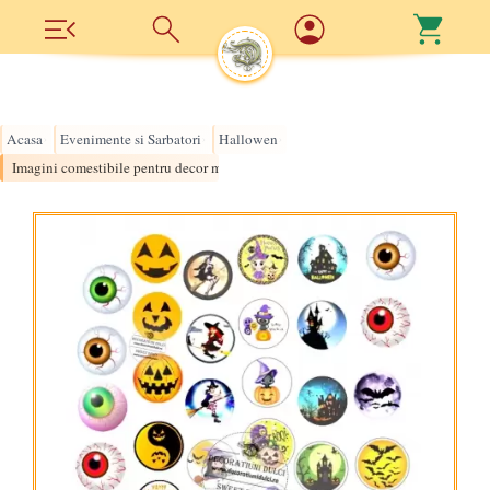
Acasa
Evenimente si Sarbatori
Hallowen
›
›
›
Imagini comestibile pentru decor macarons | Oreo Halloween