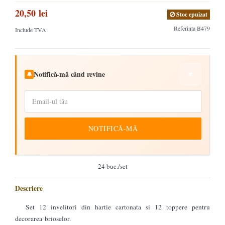
20,50 lei
Stoc epuizat
Referinta
B479
Include TVA
Notifică-mă când revine
▼
🔔
NOTIFICĂ-MĂ
24 buc./set
Descriere
Set 12 invelitori din hartie cartonata si 12 toppere pentru
decorarea brioselor.