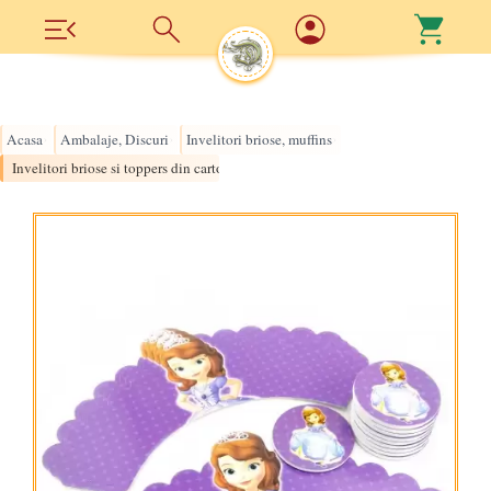
Acasa
Ambalaje, Discuri
Invelitori briose, muffins
›
›
›
Invelitori briose si toppers din carton, printesa Sofia