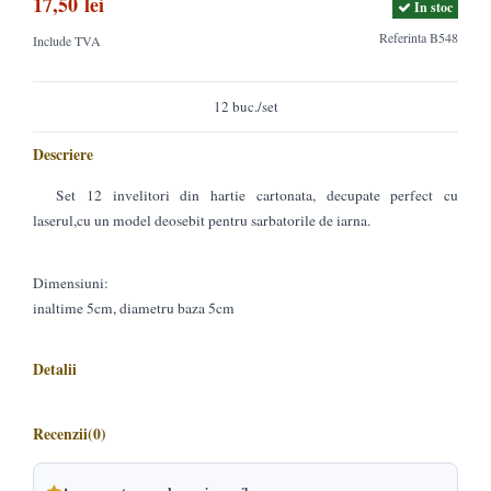
17,50 lei
In stoc
Referinta
B548
Include TVA
12 buc./set
Descriere
Set 12 invelitori din hartie cartonata, decupate perfect cu
laserul,cu un model deosebit pentru sarbatorile de iarna.
Dimensiuni:
inaltime 5cm, diametru baza 5cm
Detalii
Recenzii
(0)