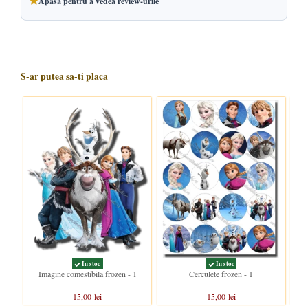
Apasa pentru a vedea review-urile
S-ar putea sa-ti placa
In stoc
In stoc
Imagine comestibila frozen - 1
Cerculete frozen - 1
15,00 lei
15,00 lei