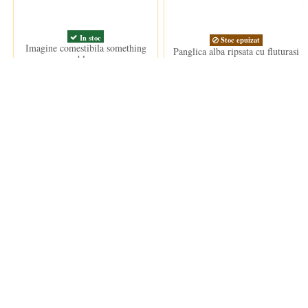
In stoc
Stoc epuizat
Imagine comestibila something
Panglica alba ripsata cu fluturasi
blue
roz
15,00 lei
19,00 lei
Clientii care au cumparat acest produs au mai cumparat si: