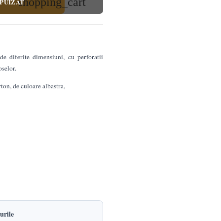
shopping_cart
PUIZAT
de diferite dimensiuni, cu perforatii
oselor.
ton, de culoare albastra,
urile