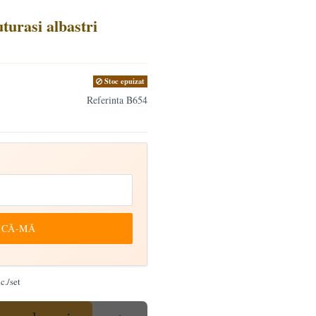
uturasi albastri
Stoc epuizat
Referinta
B654
ICĂ-MĂ
c./set