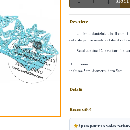
-
+
STOC E
Quantity
Descriere
Un brau dantelat, din fluturasi 
delicate pentru invelirea laterala a bri
Setul contine 12 invelitori din car
Dimensiuni:
inaltime 5cm, diametru baza 5cm
Detalii
Recenzii
(0)
Apasa pentru a vedea review-