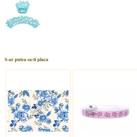
S-ar putea sa-ti placa