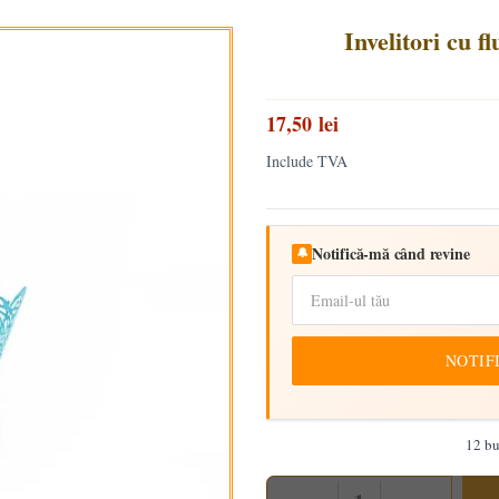
Invelitori cu fl
17,50 lei
Include TVA
Notifică-mă când revine
🔔
NOTIF
12 bu