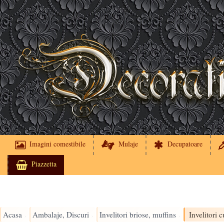
Imagini comestibile
Mulaje
Decupatoare
Piazzetta
Acasa
Ambalaje, Discuri
Invelitori briose, muffins
Invelitori c
›
›
›