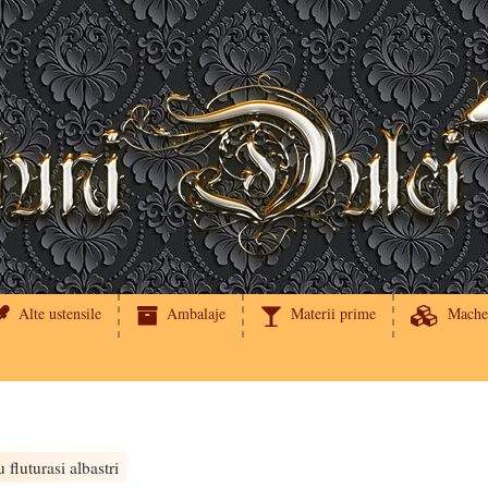
Alte ustensile
Ambalaje
Materii prime
Mache
u fluturasi albastri