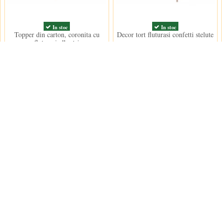
In stoc
In stoc
Topper din carton, coronita cu
Decor tort fluturasi confetti stelute
fluturasi albastri
roz
6,50 lei
7,00 lei
Nou
Nou