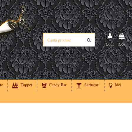
Cont
Cos
te
Topper
Candy Bar
Sarbatori
Idei