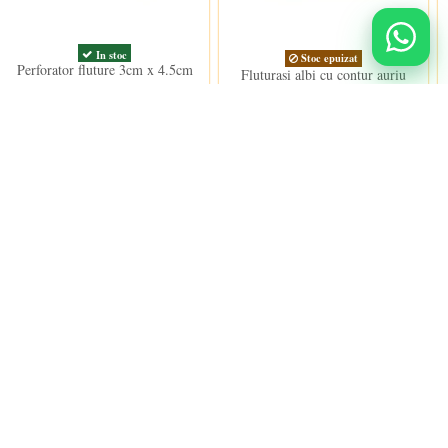
In stoc
Stoc epuizat
Perforator fluture 3cm x 4.5cm
Fluturasi albi cu contur auriu
(5buc/set)
68,00 lei
4,50 lei