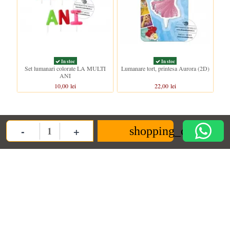
In stoc
In stoc
Set lumanari colorate LA MULTI
Lumanare tort, printesa Aurora (2D)
ANI
10,00 lei
22,00 lei
Clientii care au cumparat acest produs au mai cumparat si:
-
+
shopping_cart
Quantity
Pachet