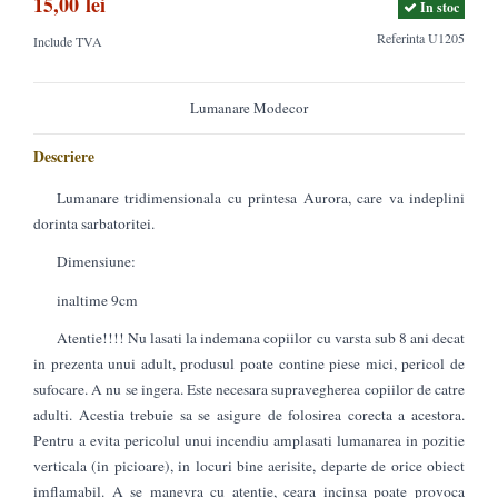
15,00 lei
In stoc
Referinta
U1205
Include TVA
Lumanare Modecor
Descriere
Lumanare tridimensionala cu printesa Aurora, care va indeplini
dorinta sarbatoritei.
Dimensiune:
inaltime 9cm
Atentie!!!! Nu lasati la indemana copiilor cu varsta sub 8 ani decat
in prezenta unui adult, produsul poate contine piese mici, pericol de
sufocare. A nu se ingera. Este necesara supravegherea copiilor de catre
adulti. Acestia trebuie sa se asigure de folosirea corecta a acestora.
Pentru a evita pericolul unui incendiu amplasati lumanarea in pozitie
verticala (in picioare), in locuri bine aerisite, departe de orice obiect
imflamabil. A se manevra cu atentie, ceara incinsa poate provoca