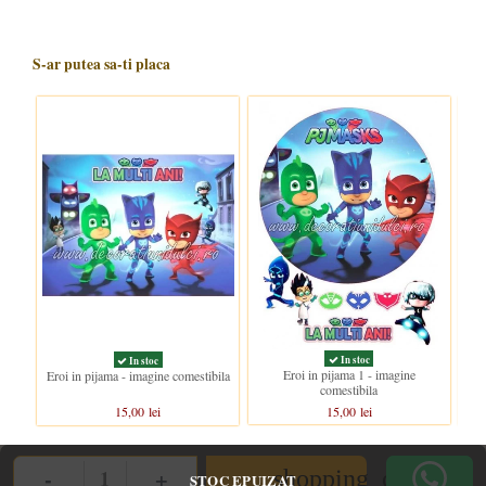
S-ar putea sa-ti placa
In stoc
In stoc
Eroi in pijama 1 - imagine
Eroi in pijama - imagine comestibila
comestibila
15,00 lei
15,00 lei
-
+
shopping_cart
STOC EPUIZAT
Quantity