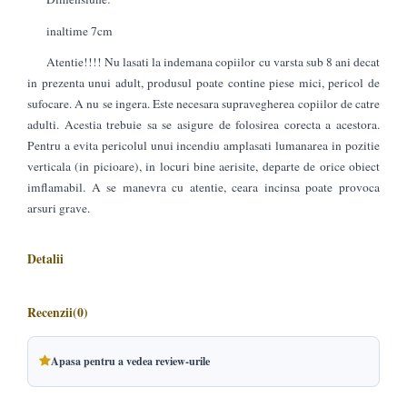
inaltime 7cm
Atentie!!!! Nu lasati la indemana copiilor cu varsta sub 8 ani decat
in prezenta unui adult, produsul poate contine piese mici, pericol de
sufocare. A nu se ingera. Este necesara supravegherea copiilor de catre
adulti. Acestia trebuie sa se asigure de folosirea corecta a acestora.
Pentru a evita pericolul unui incendiu amplasati lumanarea in pozitie
verticala (in picioare), in locuri bine aerisite, departe de orice obiect
imflamabil. A se manevra cu atentie, ceara incinsa poate provoca
arsuri grave.
Detalii
Recenzii
(0)
Apasa pentru a vedea review-urile