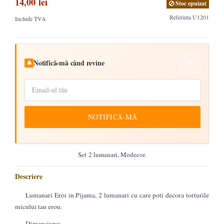
14,00 lei
Stoc epuizat
Referinta
U1201
Include TVA
Notifică-mă când revine
▼
🔔
NOTIFICĂ-MĂ
Set 2 lumanari, Modecor.
Descriere
Lumanari Eroi in Pijama, 2 lumanari cu care poti decora torturile
micului tau erou.
Dimensiune: