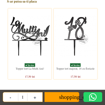
S-ar putea sa-ti placa
In stoc
In stoc
Topper tort La Multi Ani!
Topper tort majorat, 18 cu floricele
17,50 lei
17,50 lei
Clientii care au cumparat acest produs au mai cumparat si:
-
+
shopping_cart
Quantity