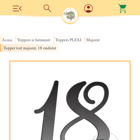
Acasa
Toppers si lumanari
Toppers PLEXI
Majorat
›
›
›
›
Topper tort majorat, 18 ondulat