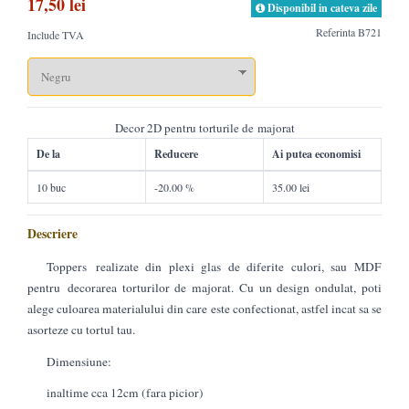
17,50 lei
Disponibil in cateva zile
Referinta
B721
Include TVA
Decor 2D pentru torturile de majorat
De la
Reducere
Ai putea economisi
10 buc
-20.00 %
35.00 lei
Descriere
Toppers realizate din plexi glas de diferite culori, sau MDF
pentru decorarea torturilor de majorat. Cu un design ondulat, poti
alege culoarea materialului din care este confectionat, astfel incat sa se
asorteze cu tortul tau.
Dimensiune:
inaltime cca 12cm (fara picior)