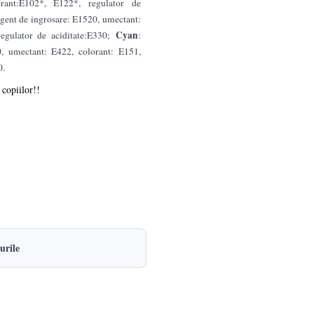
rant:E102*, E122*, regulator de
 agent de ingrosare: E1520, umectant:
Cyan
regulator de aciditate:E330;
:
0, umectant: E422, colorant: E151,
0.
 copiilor!!
urile