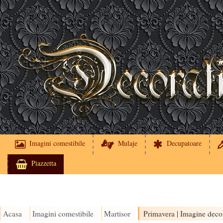
Imagini comestibile
Mulaje
Decupatoare
Piazzetta
Acasa
Imagini comestibile
Martisor
›
›
›