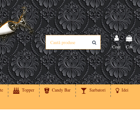
Cont
Cos
te
Topper
Candy Bar
Sarbatori
Idei