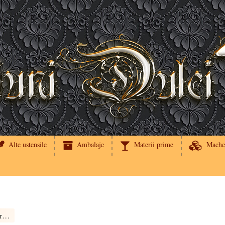
Alte ustensile
Ambalaje
Materii prime
Mache
Primavera | Imagine decor tort