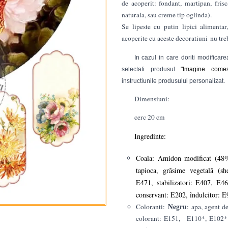
de acoperit: fondant, martipan, fris
naturala, sau creme tip oglinda).
Se lipeste cu putin lipici alimentar
acoperite cu aceste decoratiuni nu tr
In cazul in care doriti modifica
selectati produsul
"Imagine comest
instructiunile produsului personalizat.
Dimensiuni:
cerc 20 cm
Ingredinte:
Coala: Amidon modificat (48%)
tapioca, grăsime vegetală (sh
E471, stabilizatori: E407, E4
conservant: E202, îndulcitor: 
Negru
Coloranti:
: apa, agent d
colorant: E151, E110*, E102