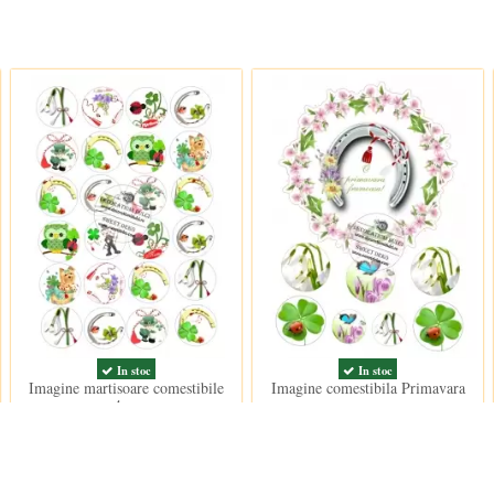
In stoc
In stoc
Imagine martisoare comestibile
Imagine comestibila Primavara
4cm
15,00 lei
15,00 lei