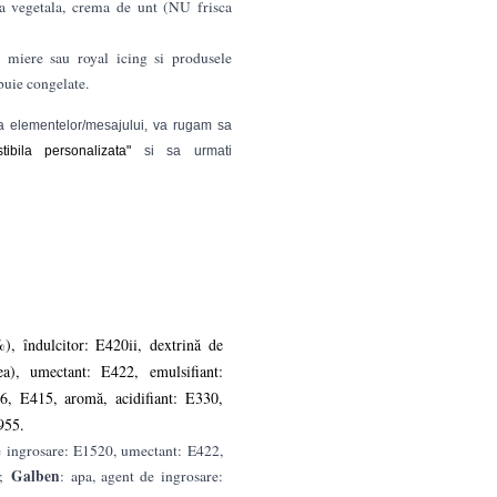
ca vegetala, crema de unt (NU frisca
, miere sau royal icing si produsele
ebuie congelate.
rea elementelor/mesajului, va rugam sa
ibila personalizata"
si sa urmati
, îndulcitor: E420ii, dextrină de
ea), umectant: E422, emulsifiant:
66, E415, aromă, acidifiant: E330,
E955.
e ingrosare: E1520, umectant: E422,
Galben
*;
: apa, agent de ingrosare: