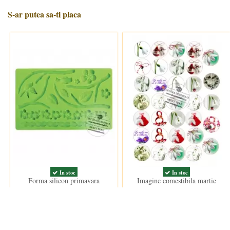
S-ar putea sa-ti placa
In stoc
In stoc
Forma silicon primavara
Imagine comestibila martie
33,50 lei
15,00 lei