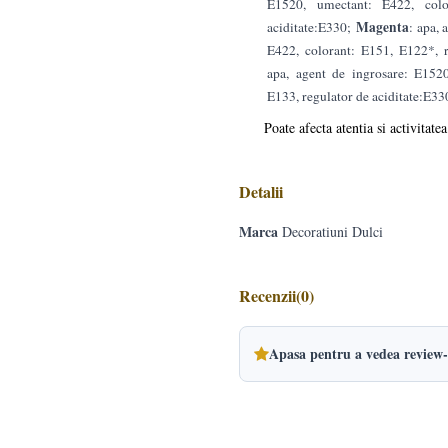
E1520, umectant: E422, colo
Magenta
aciditate:E330;
: apa,
E422, colorant: E151, E122*, 
apa, agent de ingrosare: E152
E133, regulator de aciditate:E33
Poate afecta atentia si activitatea
Detalii
Marca
Decoratiuni Dulci
Recenzii
(0)
Apasa pentru a vedea review-