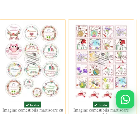
In stoc
In stoc
Imagine comestibila martisoare cu
Imagine comestibila martisoare
mesaj
patrate 3.9cm
15,00 lei
15,00 lei