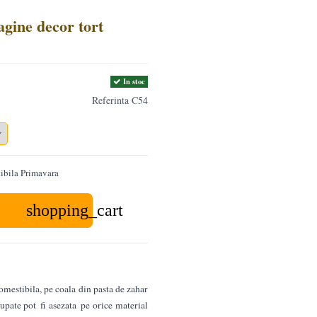
gine decor tort
In stoc
Referinta
C54
ibila Primavara
shopping_cart
mestibila, pe coala din pasta de zahar
cupate pot
fi asezata pe orice material