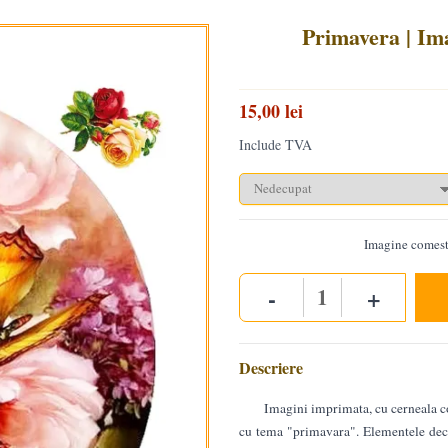
Primavera | Ima
15,00 lei
Include TVA
Imagine comest
-
+
Quantity
Descriere
Imagini imprimata, cu cerneala co
cu tema "primavara". Elementele de