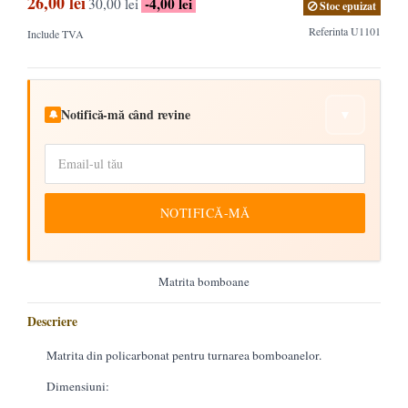
26,00 lei
-4,00 lei
30,00 lei
Stoc epuizat
Referinta
U1101
Include TVA
Notifică-mă când revine
▼
🔔
NOTIFICĂ-MĂ
Matrita bomboane
Descriere
Matrita din policarbonat pentru turnarea bomboanelor.
Dimensiuni: