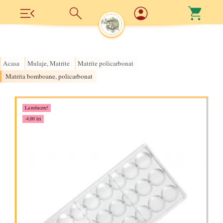
Acasa
Mulaje, Matrite
Matrite policarbonat
›
›
›
Matrita bomboane, policarbonat
La reducere!
-4,00 lei