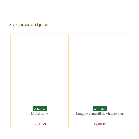
S-ar putea sa-ti placa
In stoc
In stoc
Mulaj arme
Imagine comestibila vintage man
I
32,00 lei
15,00 lei