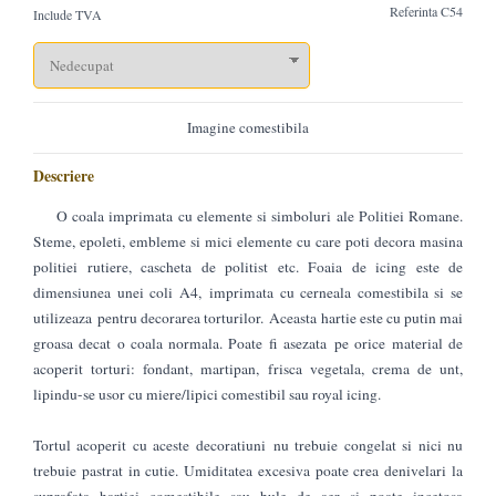
Referinta
C54
Include TVA
Imagine comestibila
Descriere
O coala imprimata cu elemente si simboluri ale Politiei Romane.
Steme, epoleti, embleme si mici elemente cu care poti decora masina
politiei rutiere, cascheta de politist etc. Foaia de icing este de
dimensiunea unei coli A4, imprimata cu cerneala comestibila si se
utilizeaza pentru decorarea torturilor. Aceasta hartie este cu putin mai
groasa decat o coala normala. Poate fi asezata pe orice material de
acoperit torturi: fondant, martipan, frisca vegetala, crema de unt,
lipindu-se usor cu miere/lipici comestibil sau royal icing.
Tortul acoperit cu aceste decoratiuni nu trebuie congelat si nici nu
trebuie pastrat in cutie. Umiditatea excesiva poate crea denivelari la