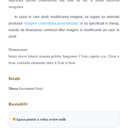
suprafata hartiei comestibile sau bule de aer si poate incetosa
imaginea
In cazul in care doriti modificarea imaginii, va rugam sa selectati
produsul
"Imagine comestibila personalizata"
si sa specificati in mesaj,
inainte de finalizarea comenzii titlul imaginii si modificarile pe care le
doriti.
Dimensiuni:
benzi decor lateral masina politie lungimee 17cm, capota cca. 12cm x
6cm, celelalte elemente intre 4.5cm si 6cm
Detalii
Marca
Decoratiuni Dulci
Recenzii
(0)
Apasa pentru a vedea review-urile