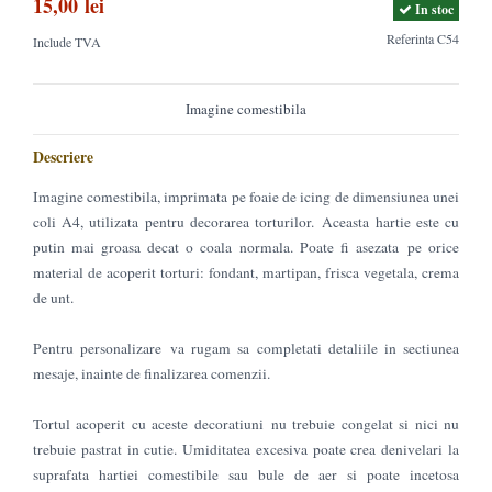
15,00 lei
In stoc
Referinta
C54
Include TVA
Imagine comestibila
Descriere
Imagine comestibila, imprimata pe foaie de icing de dimensiunea unei
coli A4, utilizata pentru decorarea torturilor. Aceasta hartie este cu
putin mai groasa decat o coala normala. Poate fi asezata pe orice
material de acoperit torturi: fondant, martipan, frisca vegetala, crema
de unt.
Pentru personalizare va rugam sa completati detaliile in sectiunea
mesaje, inainte de finalizarea comenzii.
Tortul acoperit cu aceste decoratiuni nu trebuie congelat si nici nu
trebuie pastrat in cutie. Umiditatea excesiva poate crea denivelari la
suprafata hartiei comestibile sau bule de aer si poate incetosa