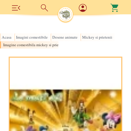
Acasa
Imagini comestibile
Desene animate
Mickey si prietenii
›
›
›
›
Imagine comestibila mickey si prietenii - 1