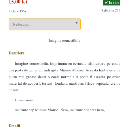
15,00 lei
In stoc
Referinta
C54
Include TVA
Imagine comestibila
Descriere
Imagine comestibila, imprimata cu cerneala alimentara pe coala
din pasta de zahar cu indragita Minnie Mouse. Aceasta hartie este cu
putin mai groasa decat o coala normala si poate fi asezata pe orice
material de acoperit torturi: fondant, martipan, frisca vegetala, crema
de unt.
Dimensiuni:
inaltime cap Minnie Mouse 15cm, inaltime eticheta 8cm,
Detalii