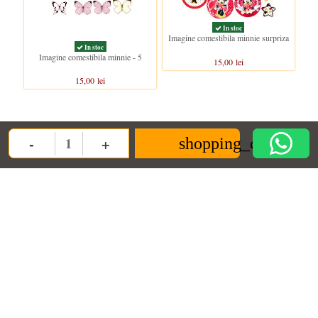
In stoc
Imagine comestibila minnie surpriza
In stoc
Imagine comestibila minnie - 5
15,00 lei
15,00 lei
Clientii care au cumparat acest produs au mai cumparat si:
-
+
shopping_cart
Quantity