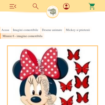
Acasa
Imagini comestibile
Desene animate
Mickey si prietenii
›
›
›
›
Minnie 6 - imagine comestibila