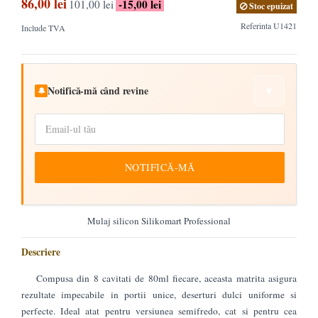
86,00 lei
-15,00 lei
101,00 lei
Stoc epuizat
Referinta
U1421
Include TVA
Notifică-mă când revine
▼
🔔
NOTIFICĂ-MĂ
Mulaj silicon Silikomart Professional
Descriere
Compusa din 8 cavitati de 80ml fiecare, aceasta matrita asigura
rezultate impecabile in portii unice, deserturi dulci uniforme si
perfecte. Ideal atat pentru versiunea semifredo, cat si pentru cea