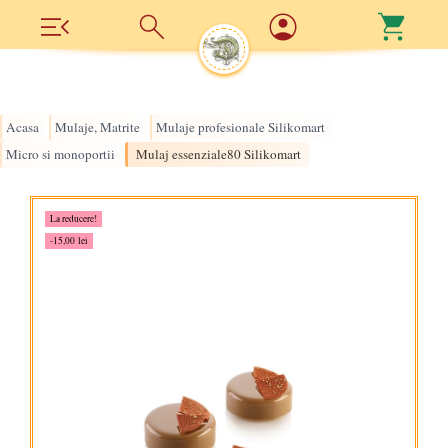
Acasa
Mulaje, Matrite
Mulaje profesionale Silikomart
›
›
›
Micro si monoportii
Mulaj essenziale80 Silikomart
›
La reducere!
-15,00 lei