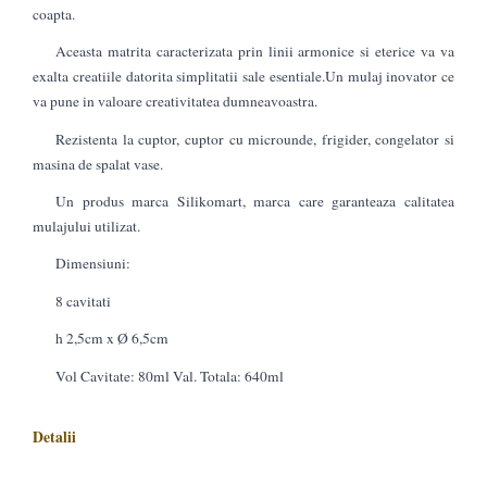
coapta.
Aceasta matrita caracterizata prin linii armonice si eterice va va
exalta creatiile datorita simplitatii sale esentiale.Un mulaj inovator ce
va pune in valoare creativitatea dumneavoastra.
Rezistenta la cuptor, cuptor cu microunde, frigider, congelator si
masina de spalat vase.
Un produs marca Silikomart, marca care garanteaza calitatea
mulajului utilizat.
Dimensiuni:
8 cavitati
h 2,5cm x Ø 6,5cm
Vol Cavitate: 80ml Val. Totala: 640ml
Detalii