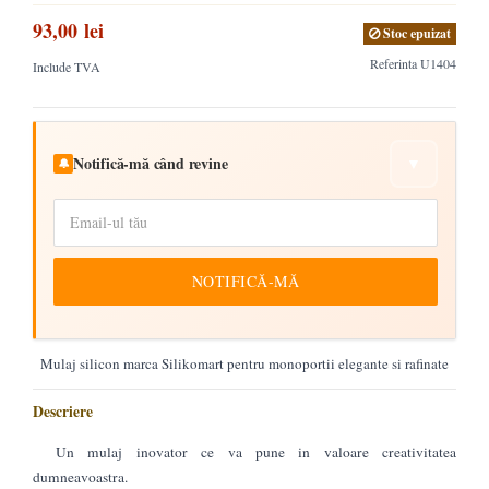
93,00 lei
Stoc epuizat
Referinta
U1404
Include TVA
Notifică-mă când revine
▼
🔔
NOTIFICĂ-MĂ
Mulaj silicon marca Silikomart pentru monoportii elegante si rafinate
Descriere
Un mulaj inovator ce va pune in valoare creativitatea
dumneavoastra.