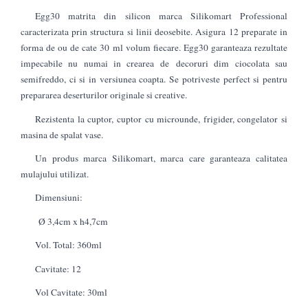
Egg30 matrita din silicon marca Silikomart Professional
caracterizata prin structura si linii deosebite. Asigura 12 preparate in
forma de ou de cate 30 ml volum fiecare. Egg30 garanteaza rezultate
impecabile nu numai in crearea de decoruri dim ciocolata sau
semifreddo, ci si in versiunea coapta. Se potriveste perfect si pentru
prepararea deserturilor originale si creative.
Rezistenta la cuptor, cuptor cu microunde, frigider, congelator si
masina de spalat vase.
Un produs marca Silikomart, marca care garanteaza calitatea
mulajului utilizat.
Dimensiuni:
Ø 3,4cm x h4,7cm
Vol. Total: 360ml
Cavitate: 12
Vol Cavitate: 30ml