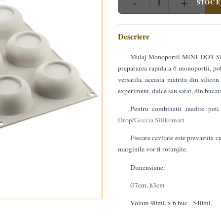
-
+
STOC E
Quantity
Descriere
Mulaj Monoportii MINI DOT Sili
prepararea rapida a 6 monoportii, potr
versatila, aceasta matrita din silicon
experiment, dulce sau sarat, din bucat
Pentru combinatii inedite pot
Drop/Goccia Silikomart
Fiecare cavitate este prevazuta cu
marginile vor fi rotunjite.
Dimensiune:
7cm, h3cm
Ø
Volum 90ml. x 6 buc= 540ml.