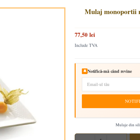
Mulaj monoportii m
77,50 lei
Include TVA
Notifică-mă când revine
🔔
NOTIF
Mulaje din sil