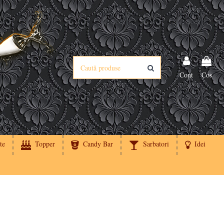
Cont
Cos
te
Topper
Candy Bar
Sarbatori
Idei