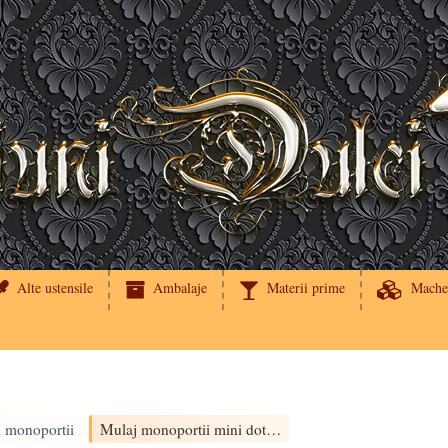
Alte ustensile
Ambalaje
Materii prime
Mache
i monoportii
Mulaj monoportii mini dot Silikomart
›