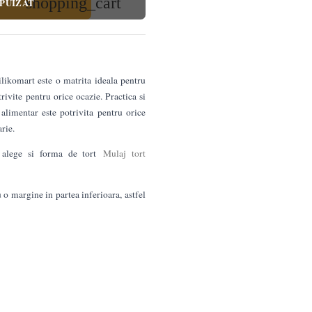
shopping_cart
PUIZAT
komart este o matrita ideala pentru
ivite pentru orice ocazie. Practica si
 alimentar este potrivita pentru orice
arie.
i alege si forma de tort
Mulaj tort
 o margine in partea inferioara, astfel