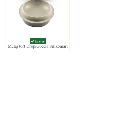
In stoc
Mulaj tort Drop/Goccia Silikomart
106,00 lei
Clientii care au cumparat acest produs au mai cumparat si: