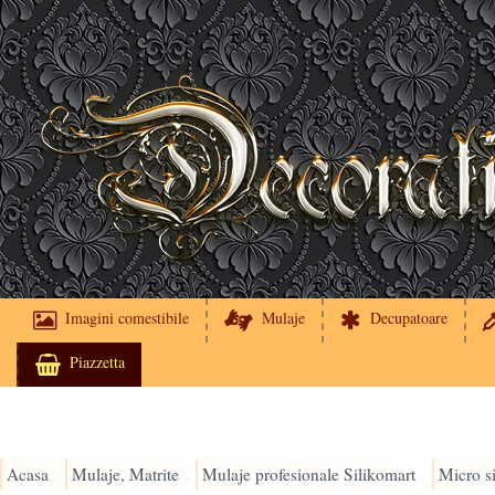
Imagini comestibile
Mulaje
Decupatoare
Piazzetta
Acasa
Mulaje, Matrite
Mulaje profesionale Silikomart
Micro s
›
›
›