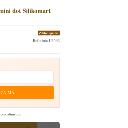
ini dot Silikomart
Stoc epuizat
Referinta
U1592
ICĂ-MĂ
icon alimentar.