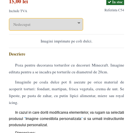
15,00 lei
In stoc
Referinta
C54
Include TVA
Imagini imprimate pe coli dulci.
Descriere
Poza pentru decorarea torturilor cu decoruri Minecraft. Imagine
editata pentru a se incadra pe torturile cu diametrul de 20cm.
Imaginile pe coala dulce pot fi asezate pe orice material de
acoperit torturi: fondant, martipan, frisca vegetala, crema de unt. Se
lipeste, pe pasta de zahar, cu putin lipici alimentar, miere sau royal
icing.
In cazul in care doriti modificarea elementelor, va rugam sa selectati
produsul
"
Imagine comestibila personalizata
"
si sa urmati instructiunile
produsului personalizat.
Dimensiune: