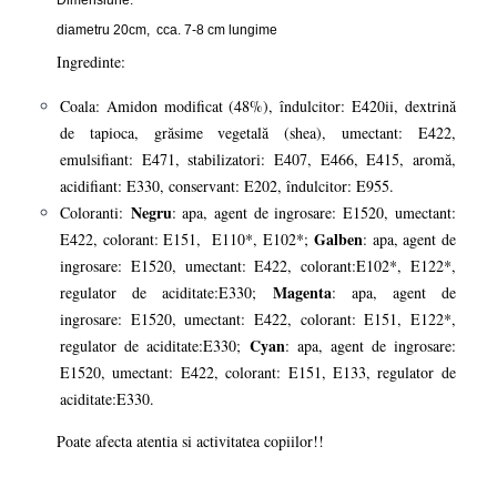
diametru 20cm, cca. 7-8 cm lungime
Ingredinte:
Coala: Amidon modificat (48%), îndulcitor: E420ii, dextrină
de tapioca, grăsime vegetală (shea), umectant: E422,
emulsifiant: E471, stabilizatori: E407, E466, E415, aromă,
acidifiant: E330, conservant: E202, îndulcitor: E955.
Negru
Coloranti:
: apa, agent de ingrosare: E1520, umectant:
Galben
E422, colorant: E151, E110*, E102*;
: apa, agent de
ingrosare: E1520, umectant: E422, colorant:E102*, E122*,
Magenta
regulator de aciditate:E330;
: apa, agent de
ingrosare: E1520, umectant: E422, colorant: E151, E122*,
Cyan
regulator de aciditate:E330;
: apa, agent de ingrosare:
E1520, umectant: E422, colorant: E151, E133, regulator de
aciditate:E330.
Poate afecta atentia si activitatea copiilor!!