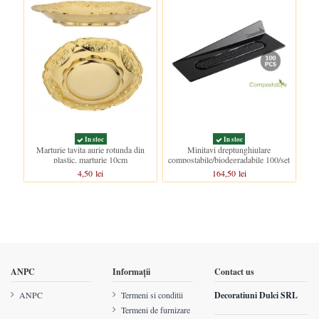
In stoc
In stoc
Marturie tavita aurie rotunda din
Minitavi dreptunghiulare
plastic, marturie 10cm
compostabile/biodegradabile 100/set
com
4,50 lei
164,50 lei
ANPC
Informații
Contact us
ANPC
Termeni si conditii
Decoratiuni Dulci SRL
Termeni de furnizare