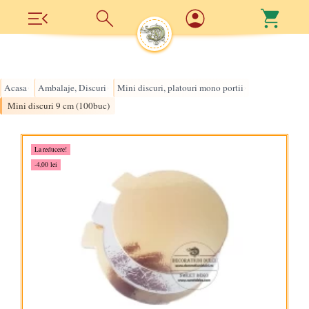
Acasa
Ambalaje, Discuri
Mini discuri, platouri mono portii
›
›
›
Mini discuri 9 cm (100buc)
La reducere!
-4,00 lei