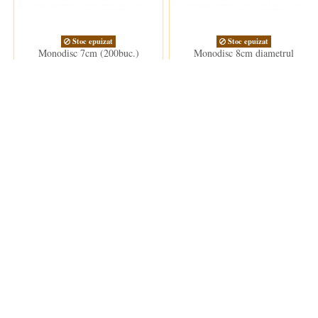
Stoc epuizat
Stoc epuizat
Monodisc 7cm (200buc.)
Monodisc 8cm diametrul
(200buc.)
70,00 lei
75,50 lei
Clientii care au cumparat acest produs au mai cumparat si: