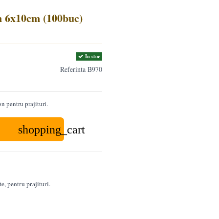
n 6x10cm (100buc)
In stoc
Referinta
B970
n pentru prajituri.
shopping_cart
, pentru prajituri.