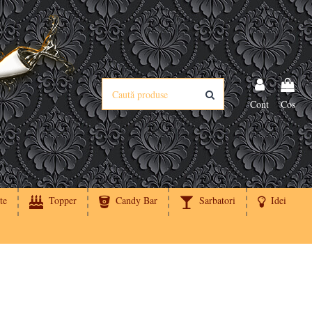
Cont
Cos
te
Topper
Candy Bar
Sarbatori
Idei