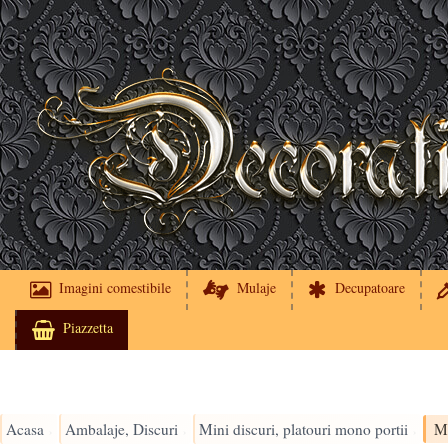
Imagini comestibile
Mulaje
Decupatoare
Piazzetta
Acasa
Ambalaje, Discuri
Mini discuri, platouri mono portii
›
›
›