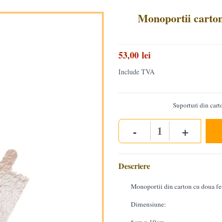
Monoportii carto
53,00 lei
Include TVA
Suporturi din carto
-
+
Quantity
Descriere
Monoportii din carton cu doua fete
Dimensiune: