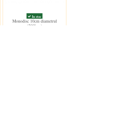
In stoc
Monodisc 10cm diametrul
(200buc)
96,50 lei