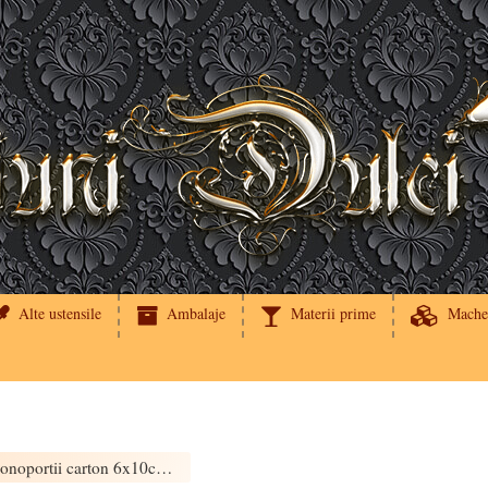
Alte ustensile
Ambalaje
Materii prime
Mache
Monoportii carton 6x10cm (100buc)