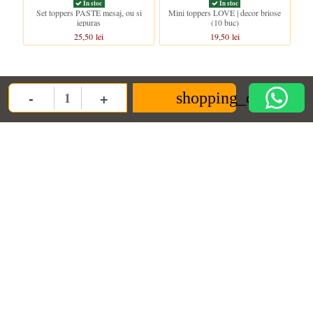
In stoc
In stoc
Set toppers PASTE mesaj, ou si
Mini toppers LOVE | decor briose
iepuras
(10 buc)
25,50 lei
19,50 lei
-
+
shopping_cart
Quantity
ANPC
Informații
Contact us
ANPC
Termeni si conditii
Decoratiuni Dulci SRL
Termeni de furnizare
Politica de
confidentialitate
contact@decoratiunidulci.ro
Cookie
Urmareste-ne