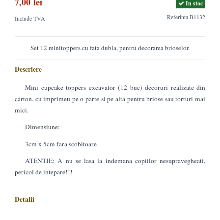
7,00 lei
In stoc
Referinta
B1132
Include TVA
Set 12 minitoppers cu fata dubla, pentru decorarea brioselor.
Descriere
Mini cupcake toppers excavator (12 buc) decoruri realizate din
carton, cu imprimeu pe o parte si pe alta pentru briose sau torturi mai
mici.
Dimensiune:
3cm x 5cm fara scobitoare
ATENTIE: A nu se lasa la indemana copiilor nesupravegheati,
pericol de intepare!!!
Detalii