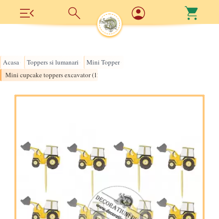
Acasa
Toppers si lumanari
Mini Topper
›
›
›
Mini cupcake toppers excavator (12 buc)