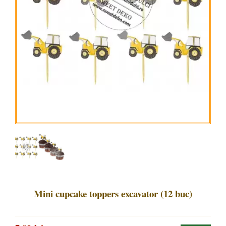
Mini cupcake toppers excavator (12 buc)