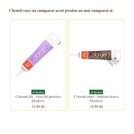
Clientii care au cumparat acest produs au mai cumparat si:
In stoc
In stoc
Colorant lila - viola del pensiero
Colorant maro - marrone tronco
Col
Modecor
Modecor
13,50 lei
13,50 lei