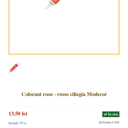
Colorant rosu - rosso ciliegia Modecor
13,50 lei
In stoc
Referinta
C668
Include TVA