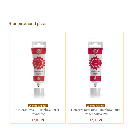
S-ar putea sa-ti placa
Stoc epuizat
Stoc epuizat
C
Colorant rosu - Rainbow Dust
Colorant rosu mac - Rainbow Dust
Progel red
Progel poppy red
17,00 lei
17,00 lei