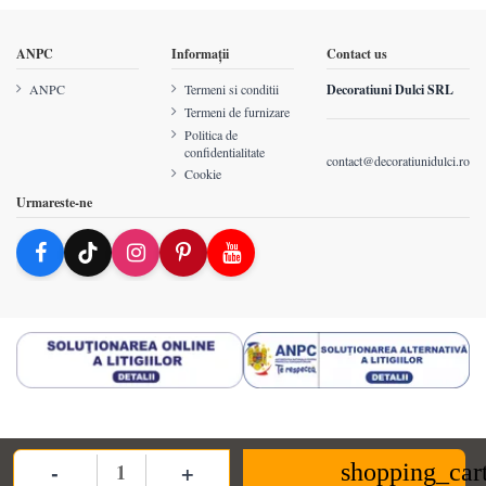
ANPC
Informații
Contact us
ANPC
Termeni si conditii
Decoratiuni Dulci SRL
Termeni de furnizare
Politica de
confidentialitate
contact@decoratiunidulci.ro
Cookie
Urmareste-ne
-
+
shopping_car
Quantity