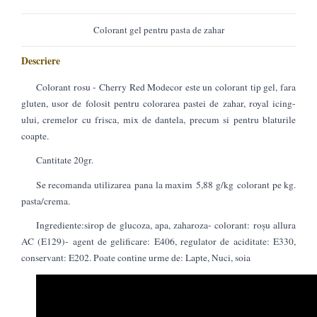
Colorant gel pentru pasta de zahar
Descriere
Colorant rosu - Cherry Red Modecor este un colorant tip gel, fara
gluten, usor de folosit pentru colorarea pastei de zahar, royal icing-
ului, cremelor cu frisca, mix de dantela, precum si pentru blaturile
coapte.
Cantitate 20gr.
Se recomanda utilizarea pana la maxim 5,88 g/kg colorant pe kg.
pasta/crema.
Ingrediente:sirop de glucoza, apa, zaharoza- colorant: roșu allura
AC (E129)- agent de gelificare: E406, regulator de aciditate: E330,
conservant: E202. Poate contine urme de: Lapte, Nuci, soia