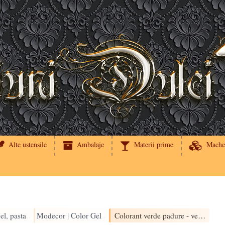
Alte ustensile
Ambalaje
Materii prime
Mache
el, pasta
Modecor | Color Gel
Colorant verde padure - verde bosco Modecor
›
›