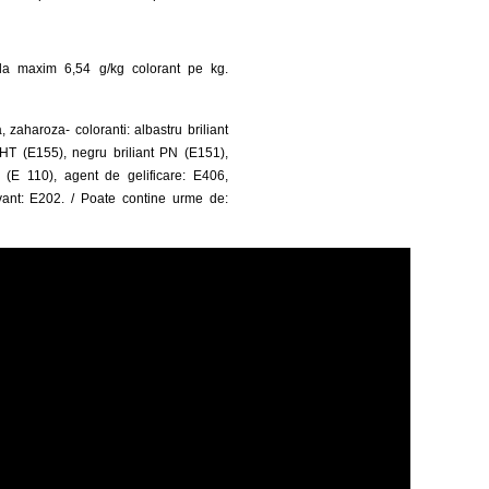
la maxim 6,54 g/kg colorant pe kg.
 zaharoza- coloranti: albastru briliant
HT (E155), negru briliant PN (E151),
 (E 110), agent de gelificare: E406,
vant: E202. / Poate contine urme de: