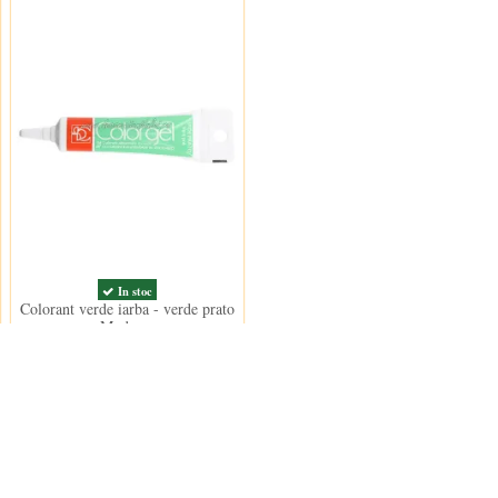
In stoc
Colorant verde iarba - verde prato
Modecor
14,50 lei