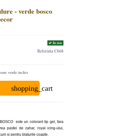
dure - verde bosco
ecor
In stoc
Referinta
C668
oare verde inchis
shopping_cart
BOSCO este un colorant tip gel, fara
rea pastei de zahar, royal icing-ului,
cum si pentru blaturile coapte.