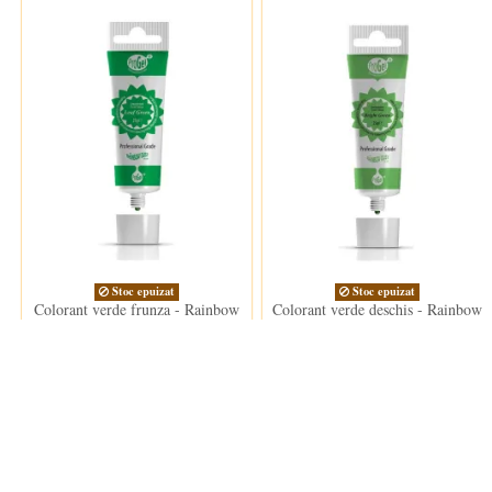
Stoc epuizat
Stoc epuizat
Colorant verde frunza - Rainbow
Colorant verde deschis - Rainbow
Dust leaf green
Dust bright green
17,00 lei
17,00 lei
Clientii care au cumparat acest produs au mai cumparat si: