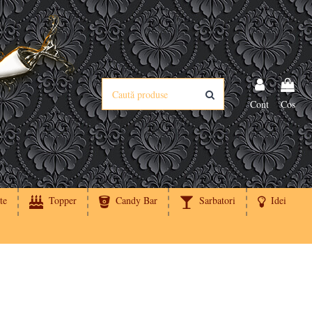
Cont
Cos
te
Topper
Candy Bar
Sarbatori
Idei