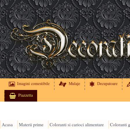
Imagini comestibile
Mulaje
Decupatoare
Piazzetta
Acasa
Materii prime
Coloranti si carioci alimentare
Coloranti g
›
›
›