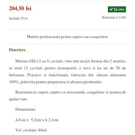
204,50 lei
In stoc
Referinta
U1496
Include TVA
Matrita profesionala pentru cuptor sau congelator.
Descriere
Matrita GEL12 cu 6 cavitati, vine intr-un kit format din 2 matrite,
in total 12 cavitati pentru monoportii, o tava si un set de 50 de
betisoare. Practica si functionala, fabricata din silicon alimentar
100%, potrivita pentru prepararea si afisarea produsului.
Rezistenta la cuptor, cuptor cu microunde, congelator si masina de
spalat vase.
Dimensiuni:
4,5cm x 9,2cm x h 2,3cm
Vol. cavitate: 80ml