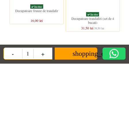
In stoc
Decupatoare frunze de trandafir
In stoc
Decupatoare trandafiri (set de 4
Fo
16,00 lei
bucati)
31,50 lei
39,50 lei
Clientii care au cumparat acest produs au mai cumparat si:
-
+
shopping_cart
Quantity
Nou