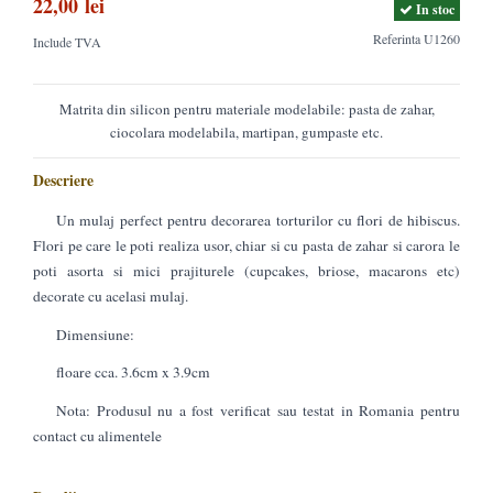
22,00 lei
In stoc
Referinta
U1260
Include TVA
Matrita din silicon pentru materiale modelabile: pasta de zahar,
ciocolara modelabila, martipan, gumpaste etc.
Descriere
Un mulaj perfect pentru decorarea torturilor cu flori de hibiscus.
Flori pe care le poti realiza usor, chiar si cu pasta de zahar si carora le
poti asorta si mici prajiturele (cupcakes, briose, macarons etc)
decorate cu acelasi mulaj.
Dimensiune:
floare cca. 3.6cm x 3.9cm
Nota: Produsul nu a fost verificat sau testat in Romania pentru
contact cu alimentele