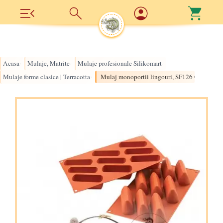
Acasa
Mulaje, Matrite
Mulaje profesionale Silikomart
›
›
›
Mulaje forme clasice | Terracotta
Mulaj monoportii lingouri, SF126 Gianduiot
›