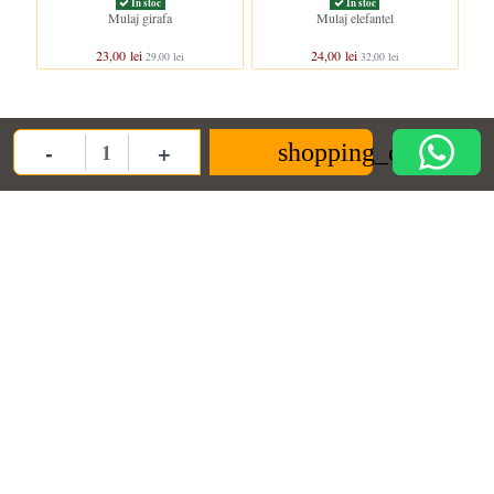
In stoc
In stoc
Mulaj girafa
Mulaj elefantel
23,00 lei
24,00 lei
29,00 lei
32,00 lei
Clientii care au cumparat acest produs au mai cumparat si:
-
+
shopping_cart
Quantity
In stoc
Stoc epuizat
Mulaj cerb, iarna
Mulaj forma iepure, 4 flori mici si
oua