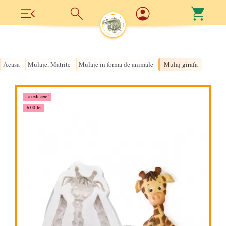
Acasa
Mulaje, Matrite
Mulaje in forma de animale
Mulaj girafa
›
›
›
La reducere!
-6,00 lei