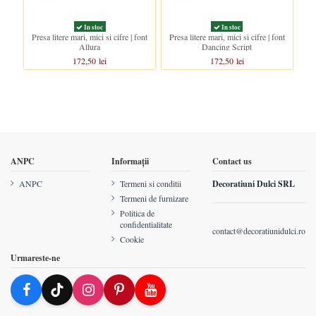
In stoc
In stoc
Presa litere mari, mici si cifre | font
Presa litere mari, mici si cifre | font
Pre
Allura
Dancing Script
172,50 lei
172,50 lei
ANPC
Informații
Contact us
ANPC
Termeni si conditii
Decoratiuni Dulci SRL
Termeni de furnizare
Politica de
confidentialitate
contact@decoratiunidulci.ro
Cookie
Urmareste-ne