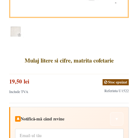
Mulaj litere si cifre, matrita cofetarie
19,50 lei
Stoc epuizat
Referinta
U1522
Include TVA
Notifică-mă când revine
▼
🔔