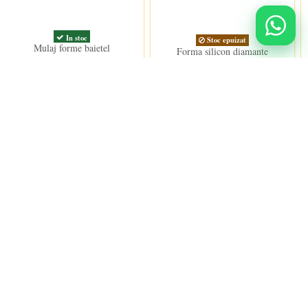
In stoc
Stoc epuizat
Mulaj forme baietel
Forma silicon diamante
20,50 lei
46,00 lei
Urmareste-ne
nidulci.ro