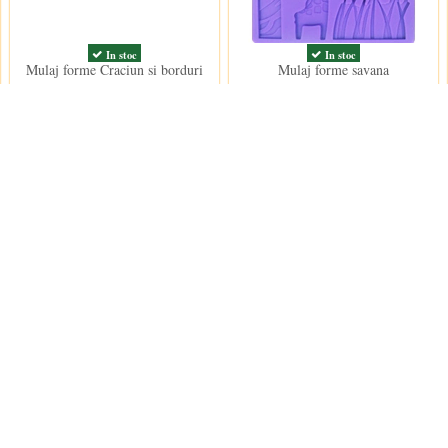
In stoc
In stoc
Mulaj forme Craciun si borduri
Mulaj forme savana
18,50 lei
33,50 lei
Contact us
Decoratiuni Dulci SRL
 conditii
e furnizare
e confidentialitate
contact@decoratiu