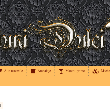
Alte ustensile
Ambalaje
Materii prime
Mache
d