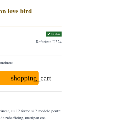
on love bird
In stoc
Referinta
U324
auciucat
shopping_cart
ciucat, cu 12 forme si 2 modele pentru
de zahar/icing, martipan etc.