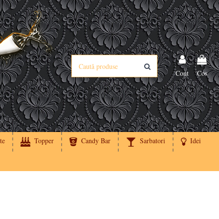
Cont
Cos
te
Topper
Candy Bar
Sarbatori
Idei