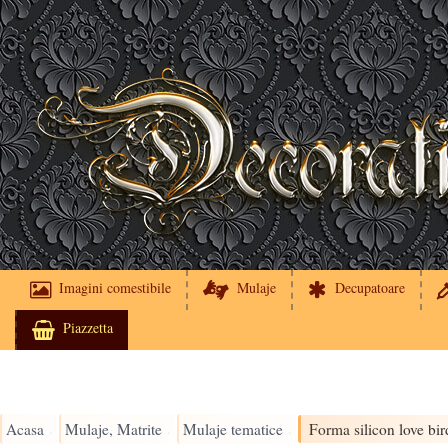
Imagini comestibile
Mulaje
Decupatoare
Piazzetta
Acasa
Mulaje, Matrite
Mulaje tematice
Forma silicon love bir
›
›
›