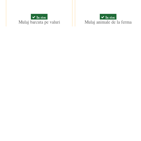
In stoc
In stoc
Mulaj barcuta pe valuri
Mulaj animale de la ferma
27,50 lei
46,00 lei
ANPC
Informații
ANPC
Termeni si
Termeni d
Politica d
Cookie