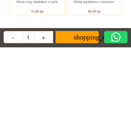
Mulaj sirag impletituri si perle
Mulaj impletitura si inimioare
31,00 lei
84,50 lei
Clientii care au cumparat acest produs au mai cumparat si:
-
+
shopping_cart
Quantity
In stoc
Produs disponibil cu alte optiuni
Mulaj model impletitura patratele
Mulaje modele impletitura
crosetate
22,00 lei
22,00 lei