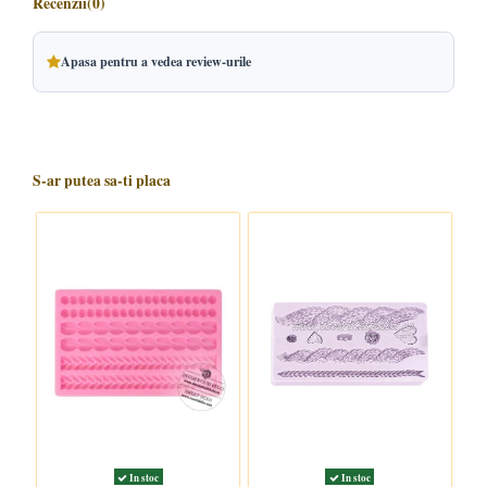
Recenzii
(0)
Apasa pentru a vedea review-urile
S-ar putea sa-ti placa
In stoc
In stoc