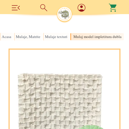
Acasa
Mulaje, Matrite
Mulaje texturi
Mulaj model impletitura dubla
›
›
›