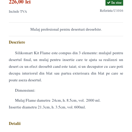
226,00 lei
In stoc
Referinta
U1016
Include TVA
Mulaj profesional pentru deserturi deosebite.
Descriere
Silikomart Kit Flame este compus din 3 elemente: mulajul pentru
desertul final, un mulaj pentru insertie care te ajuta sa realizezi un
desert cu un efect deosebit cand este taiat; si un decupator cu care poti
decupa interiorul din blat sau partea exterioara din blat pe care se
poate aseza desertul.
Dimensiuni:
Mulaj Flame dametru
24cm, h. 8.5cm, vol.
2000 ml.
Insertie diametru 21.3cm, h. 3.5cm, vol. 600ml.
Detalii