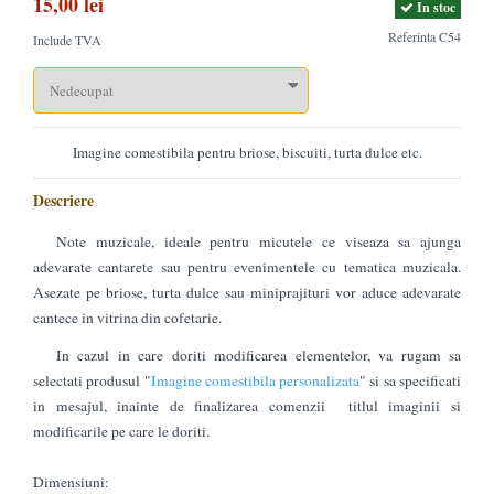
15,00 lei
In stoc
Referinta
C54
Include TVA
Imagine comestibila pentru briose, biscuiti, turta dulce etc.
Descriere
Note muzicale, ideale pentru micutele ce viseaza sa ajunga
adevarate cantarete sau pentru evenimentele cu tematica muzicala.
Asezate pe briose, turta dulce sau miniprajituri vor aduce adevarate
cantece in vitrina din cofetarie.
In cazul in care doriti modificarea elementelor, va rugam sa
selectati produsul "
Imagine comestibila personalizata
" si sa specificati
in mesajul, inainte de finalizarea comenzii titlul imaginii si
modificarile pe care le doriti.
Dimensiuni: