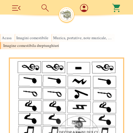
Acasa
Imagini comestibile
Muzica, portative, note muzicale, partituri
›
›
›
Imagine comestibila dreptunghiuri note muzicale