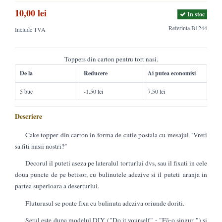
10,00 lei
In stoc
Referinta
B1244
Include TVA
Toppers din carton pentru tort nasi.
De la
Reducere
Ai putea economisi
5 buc
-1.50 lei
7.50 lei
Descriere
Cake topper din carton in forma de cutie postala cu mesajul "Vreti
sa fiti nasii nostri?"
Decorul il puteti aseza pe lateralul torturlui dvs, sau il fixati in cele
doua puncte de pe betisor, cu bulinutele adezive si il puteti aranja in
partea superioara a deserturlui.
Fluturasul se poate fixa cu bulinuta adeziva oriunde doriti.
Setul este dupa modelul DIY ("Do it yourself" - "Fă-o singur ") si