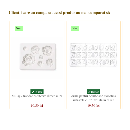
Clientii care au cumparat acest produs au mai cumparat si:
Nou
Nou
In stoc
In stoc
Mulaj 7 trandafiri diferite dimensiuni
Forma pentru bomboane ciocolata |
S
patratele cu frunzulita in relief
10,50 lei
19,50 lei