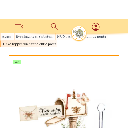
Acasa
Evenimente si Sarbatori
NUNTA | Decoratiuni de nunta
›
›
›
Cake topper din carton cutie postala Vreti sa fiti nasii nostri?
Nou