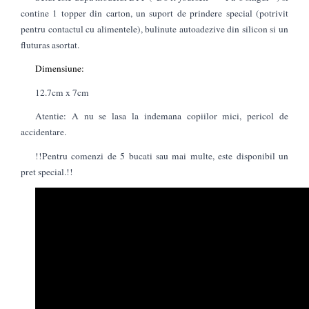
contine 1 topper din carton, un suport de prindere special (potrivit
pentru contactul cu alimentele), bulinute autoadezive din silicon si un
fluturas asortat.
Dimensiune:
12.7cm x 7cm
Atentie: A nu se lasa la indemana copiilor mici, pericol de
accidentare.
!!Pentru comenzi de 5 bucati sau mai multe, este disponibil un
pret special.!!