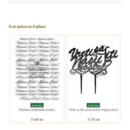
S-ar putea sa-ti placa
In stoc
In stoc
Etichete multumim nasilor
Vreti sa fiti nasii nostri, topper plexi
T
15,00 lei
17,50 lei