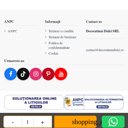
ANPC
Informații
Contact us
ANPC
Termeni si conditii
Decoratiuni Dulci SRL
Termeni de furnizare
Politica de
confidentialitate
contact@decoratiunidulci.ro
Cookie
Urmareste-ne
-
+
shopping_cart
Quantity