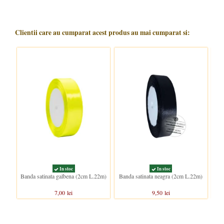
Clientii care au cumparat acest produs au mai cumparat si:
In stoc
In stoc
Banda satinata galbena (2cm L.22m)
Banda satinata neagra (2cm L.22m)
B
7,00 lei
9,50 lei