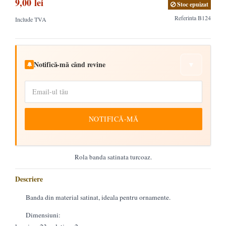
9,00 lei
Stoc epuizat
Referinta
B124
Include TVA
Notifică-mă când revine
▼
🔔
NOTIFICĂ-MĂ
Rola banda satinata turcoaz.
Descriere
Banda din material satinat, ideala pentru ornamente.
Dimensiuni: