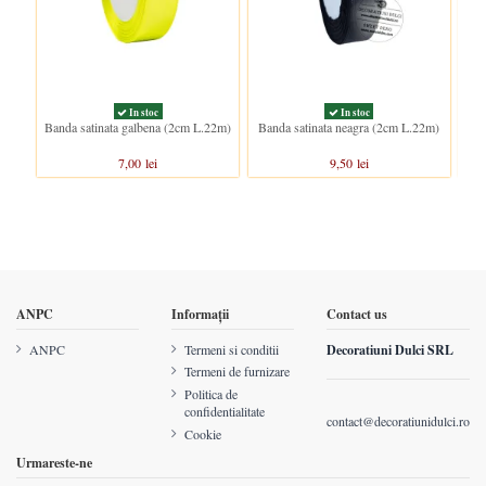
In stoc
In stoc
Banda satinata galbena (2cm L.22m)
Banda satinata neagra (2cm L.22m)
B
7,00 lei
9,50 lei
ANPC
Informații
Contact us
ANPC
Termeni si conditii
Decoratiuni Dulci SRL
Termeni de furnizare
Politica de
confidentialitate
contact@decoratiunidulci.ro
Cookie
Urmareste-ne