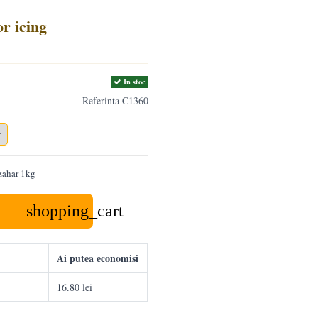
r icing
In stoc
Referinta
C1360
zahar 1kg
shopping_cart
Ai putea economisi
16.80 lei