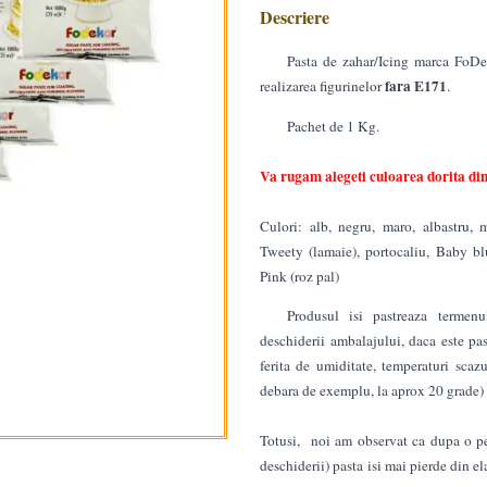
Descriere
Pasta de zahar/Icing marca FoDek
fara E171
realizarea figurinelor
.
Pachet de 1 Kg.
Va rugam alegeti culoarea dorita din
Culori: alb, negru, maro, albastru, 
Tweety (lamaie), portocaliu, Baby blu
Pink (roz pal)
Produsul isi pastreaza termenu
deschiderii ambalajului, daca este pas
ferita de umiditate, temperaturi scazut
debara de exemplu, la aprox 20 grade)
Totusi, noi am observat ca dupa o per
deschiderii) pasta isi mai pierde din ela