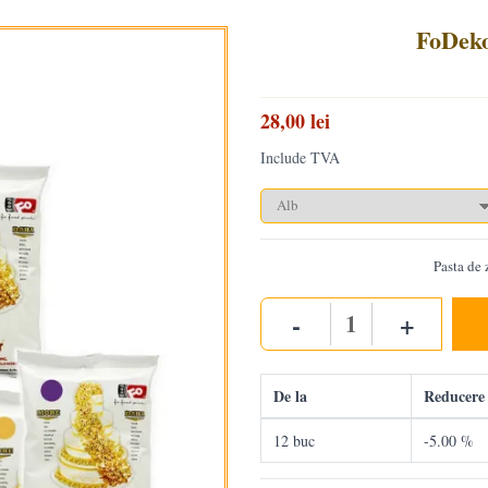
FoDeko
28,00 lei
Include TVA
Pasta de 
-
+
Quantity
De la
Reducere
12 buc
-5.00 %