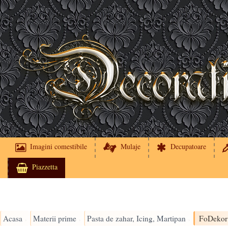
Imagini comestibile
Mulaje
Decupatoare
Piazzetta
Acasa
Materii prime
Pasta de zahar, Icing, Martipan
FoDekor 
›
›
›