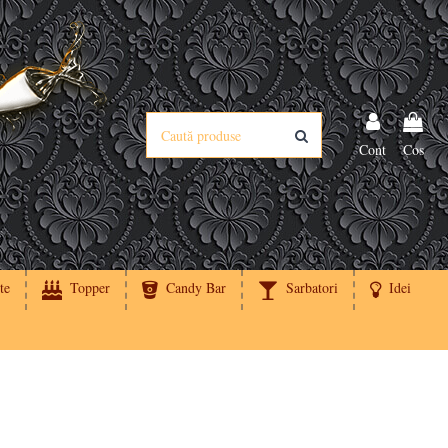
Cont
Cos
te
Topper
Candy Bar
Sarbatori
Idei