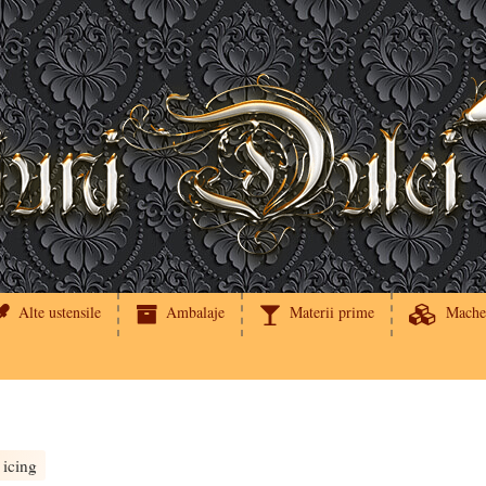
Alte ustensile
Ambalaje
Materii prime
Mache
icing