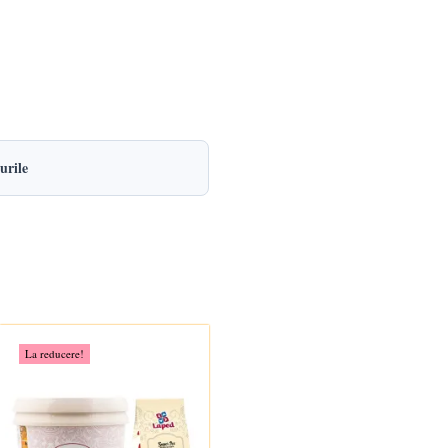
urile
La reducere!