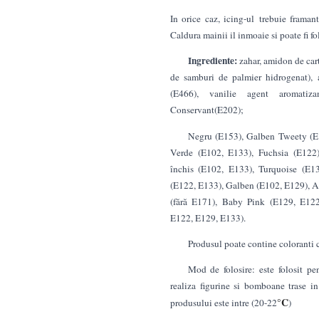
In orice caz, icing-ul trebuie framanta
Caldura mainii il inmoaie si poate fi fo
Ingrediente:
zahar, amidon de carto
de samburi de palmier hidrogenat), a
(E466), vanilie agent aromatizan
Conservant(E202);
Negru (E153), Galben Tweety (E1
Verde (E102, E133), Fuchsia (E122
închis (E102, E133), Turquoise (E1
(E122, E133), Galben (E102, E129), A
(fără E171), Baby Pink (E129, E122
E122, E129, E133).
Produsul poate contine coloranti c
Mod de folosire: este folosit pen
realiza figurine si bomboane trase in
°C
produsului este intre (20-22
)