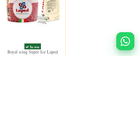
In stoc
Royal icing Super Ice Laped
59,00 lei
La reducere!
La reducere!
-9,00 lei
-8,00 lei