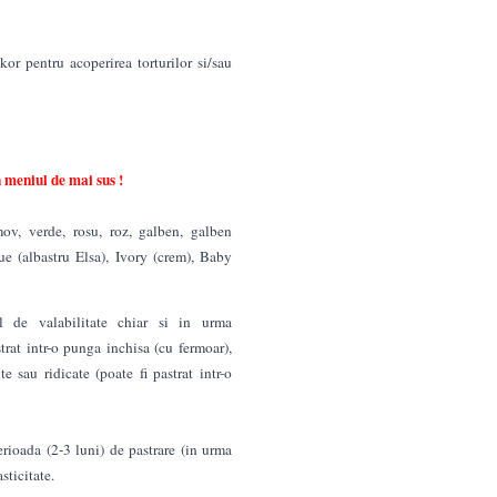
or pentru acoperirea torturilor si/sau
 meniul de mai sus !
mov, verde, rosu, roz, galben, galben
e (albastru Elsa), Ivory (crem), Baby
l de valabilitate chiar si in urma
trat intr-o punga inchisa (cu fermoar),
e sau ridicate (poate fi pastrat intr-o
ioada (2-3 luni) de pastrare (in urma
sticitate.