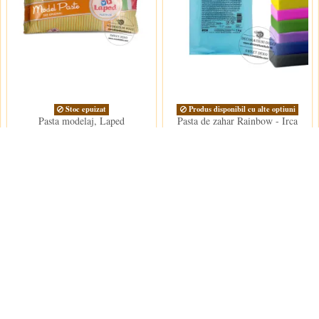
Stoc epuizat
Produs disponibil cu alte optiuni
Pasta modelaj, Laped
Pasta de zahar Rainbow - Irca
41,50 lei
62,00 lei
La reducere!
La reducere!
-4,00 lei
-5,00 lei