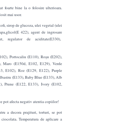
t foarte bine la o folosire ulterioara.
losit mai usor.
fi, sirop de glucoza, ulei vegetal (ulei
pa,glicol(E 422), agent de ingrosare
t, regulator de aciditate(E330),
02), Portocaliu (E110), Roșu (E202),
), Maro (E150d, E102, E129), Verde
33, E102), Roz (E129, E122), Purple
lbastru (E133), Baby Blue (E133), Alb
), Prune (E122, E133), Ivory (E102,
e pot afecta negativ atentia copiilor!
tru a decora prajituri, torturi, se pot
 ciocolata. Temperatura de aplicare a