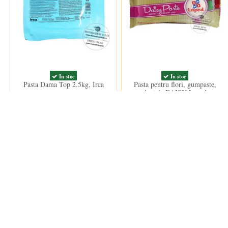
In stoc
In stoc
Pasta Dama Top 2.5kg, Irca
Pasta pentru flori, gumpaste,
dantela DAISY Laped
124,00 lei
48,50 lei
Clientii care au cumparat acest produs au mai cumparat si:
-50%
-50%
Nou
Nou